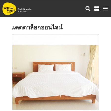
ข้าม
ไป
ยัง
เนื้อหา
แคตตาล็อกออนไลน์
หลัก