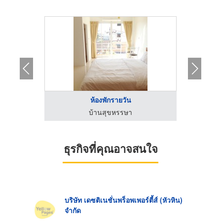
ล
ห้องพักรายวัน
ม
บ้านสุขหรรษา
ธุรกิจที่คุณอาจสนใจ
บริษัท เดซติเนชั่นพร็อพเพอร์ตี้ส์ (หัวหิน)
จำกัด