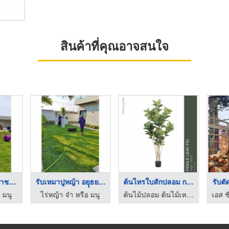
สินค้าที่คุณอาจสนใจ
ปูสนามหญ้า ศรีราชา ช ...
รับเหมาปูหญ้า อยุุธย ...
ต้นไทรใบสักปลอม กรุง ...
รับตั
อ มนู
ไร่หญ้า จ๋า หรือ มนู
ต้นไม้ปลอม ต้นไม้เหมือนจริง เกรดพรีเมี่ยม - มาดามขจี