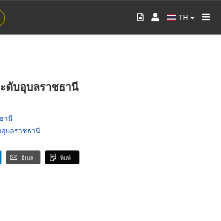
TH
ประดับอุบลราชธานี
ชธานี
ับอุบลราชธานี
อีเมล
พิมพ์