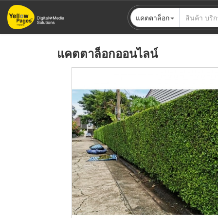
ข้าม
แคตตาล็อก
ไป
ยัง
เนื้อหา
แคตตาล็อกออนไลน์
หลัก