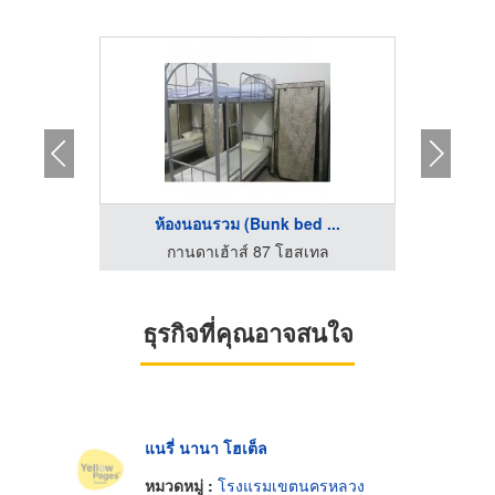
...
ห้องนอนรวม (Bunk bed ...
ห
ทล
กานดาเฮ้าส์ 87 โฮสเทล
ก
ธุรกิจที่คุณอาจสนใจ
แนรี่ นานา โฮเต็ล
หมวดหมู่ :
โรงแรมเขตนครหลวง