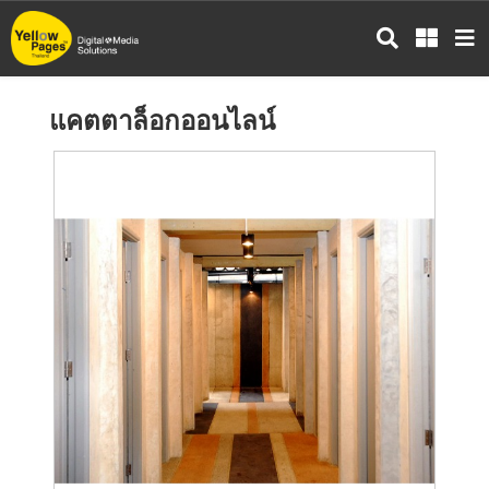
ข้าม
ไป
ยัง
เนื้อหา
แคตตาล็อกออนไลน์
หลัก