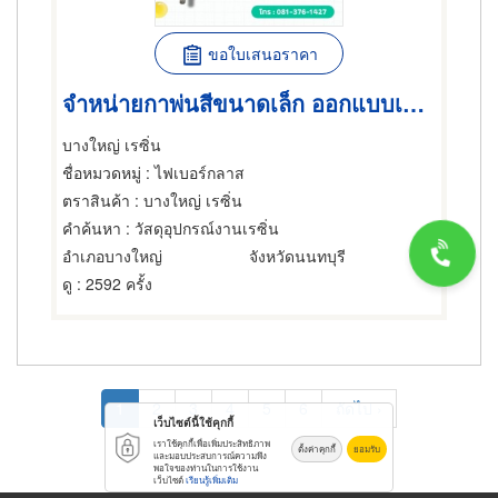
ขอใบเสนอราคา
จำหน่ายกาพ่นสีขนาดเล็ก ออกแบบเพื่อความละเอียดระดับมืออาชีพ
บางใหญ่ เรซิ่น
ชื่อหมวดหมู่
: ไฟเบอร์กลาส
ตราสินค้า
: บางใหญ่ เรซิ่น
คำค้นหา
: วัสดุอุปกรณ์งานเรซิ่น
อำเภอบางใหญ่
จังหวัดนนทบุรี
ดู
: 2592 ครั้ง
Pagination
Current
1
Page
2
Page
3
Page
4
Page
5
Page
6
Next
ถัดไป ›
เว็บไซต์นี้ใช้คุกกี้
page
page
เราใช้คุกกี้เพื่อเพิ่มประสิทธิภาพ
ตั้งค่าคุกกี้
ยอมรับ
และมอบประสบการณ์ความพึง
พอใจของท่านในการใช้งาน
เว็บไซต์
เรียนรู้เพิ่มเติม