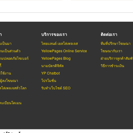
รา
บริการของเรา
ติดต่อเรา
มเป็นมา
ไทยแลนด์ เยลโล่เพจเจส
ทีมที่ปรึกษาโฆษณา
มเป็นส่วนตัว
YellowPages Online Service
โฆษณากับเรา
มปลอดภัยไซเบอร์
YellowPages Blog
ฝ่ายบริการลูกค้าสัมพั
้
นามบัตรดิจิทัล
วิธีการชำระเงิน
รใช้งาน
YP Chatbot
บผู้ลงโฆษณา
โปรโมชั่น
ลโล่เพจเจสทั่วโลก
รับทำเว็บไซต์ SEO
ะเบียนโดเมน