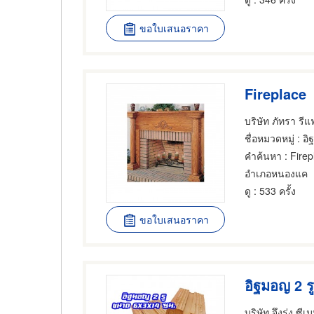
ขอใบเสนอราคา
Fireplace
บริษัท ภัทรา รี
ชื่อหมวดหมู่
: อ
คำค้นหา
: Firep
อำเภอหนองแค
ดู
: 533 ครั้ง
ขอใบเสนอราคา
อิฐมอญ 2 ร
บริษัท จึงรุ่ง ซี