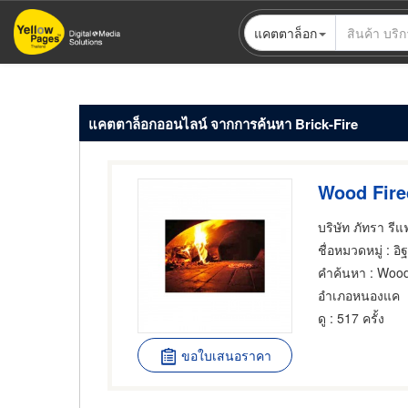
ข้าม
แคตตาล็อก
ไป
ยัง
เนื้อหา
หลัก
แคตตาล็อกออนไลน์ จากการค้นหา Brick-Fire
Wood Fire
บริษัท ภัทรา รี
ชื่อหมวดหมู่
: อ
คำค้นหา
: Wood
อำเภอหนองแค
ดู
: 517 ครั้ง
ขอใบเสนอราคา