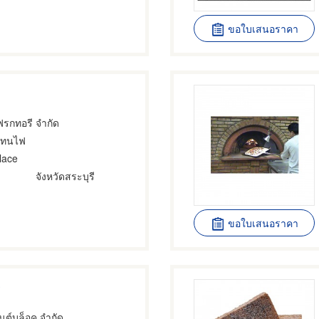
ขอใบเสนอราคา
แฟรกทอรี จำกัด
ิฐทนไฟ
lace
จังหวัดสระบุรี
ขอใบเสนอราคา
ู
เมนต์บล็อค จำกัด