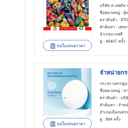
บริษัท ส.เทพกิจ 
ชื่อหมวดหมู่
: ผู้ขายแล
ตราสินค้า
: STG
คำค้นหา
: เศษก
อำเภอบางพลี
ดู
: 46407 ครั้ง
ขอใบเสนอราคา
จำหน่ายกระ
กระจก นครปฐม
ชื่อหมวดหมู่
: ขายส่
ตราสินค้า
: บริษ
คำค้นหา
: จำหน
อำเภอเมืองนคร
ดู
: 894 ครั้ง
ขอใบเสนอราคา