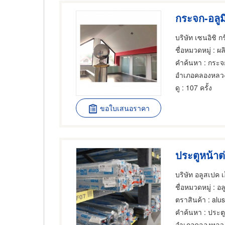
กระจก-อลูม
บริษัท เซนอิชิ กร
ชื่อหมวดหมู่
: ผล
คำค้นหา
: กระจก
อำเภอคลองหลว
ดู
: 107 ครั้ง
ขอใบเสนอราคา
ประตูหน้าต่
บริษัท อลูสเปค เอ
ชื่อหมวดหมู่
: อลู
ตราสินค้า
: alu
คำค้นหา
: ประตู
อำเภอคลองหลว