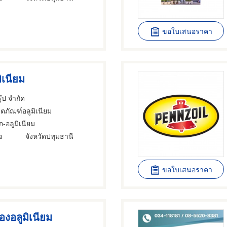
ขอใบเสนอราคา
ิเนียม
ุ๊ป จำกัด
ิตภัณฑ์อลูมิเนียม
-อลูมิเนียม
ง
จังหวัดปทุมธานี
ขอใบเสนอราคา
๋องอลูมิเนียม