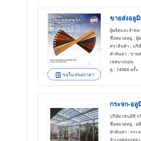
ขายส่งอลูม
ผู้ผลิตและจำหน
ชื่อหมวดหมู่
: ผู้ผลิ
ตราสินค้า
: บริษัท 
คำค้นหา
: ขายส่
เขตบางบอน
ดู
: 14064 ครั้ง
ขอใบเสนอราคา
กระจก-อลูม
บริษัท เซนอิชิ กร
ชื่อหมวดหมู่
: ผล
คำค้นหา
: กระจก
อำเภอคลองหลว