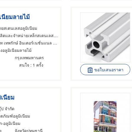
ิเนียมลายไม้
่ายสเตนเลสอลูมิเนียม
ตและจำหน่ายเหล็กสเตนเลส,ผลิตภัณฑ์อลูมิเนียม,แผ่นอลูมิเนียม
เทพรักษ์ อินเตอร์เนชั่นแนล (ประเทศไทย) จำกัด
งอลูมิเนียมลายไม้
กรุงเทพมหานคร
สนใจ
: 1 ครั้ง
ขอใบเสนอราคา
ิเนียม
ุ๊ป จำกัด
ิตภัณฑ์อลูมิเนียม
-อลูมิเนียม
ง
จังหวัดปทุมธานี