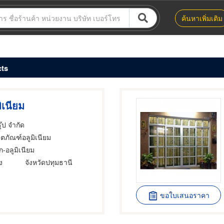
ค้นหาเพิ่มเติม
cts
ิเนียม
ุ๊ป จำกัด
ิตภัณฑ์อลูมิเนียม
-อลูมิเนียม
ง
จังหวัดปทุมธานี
ขอใบเสนอราคา