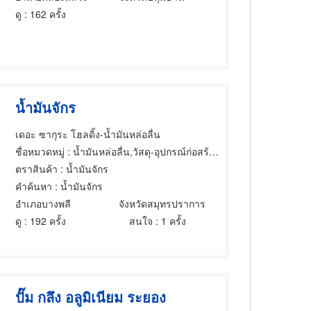
ดู
: 162 ครั้ง
น้ำมันจักร
เดอะ ซากุระ โฮลดิ้ง-น้ำมันหล่อลื่น
ชื่อหมวดหมู่
: น้ำมันหล่อลื่น,วัสดุ-อุปกรณ์ก่อสร้าง,ผลิตภัณฑ์อลูมิเนียม
ตราสินค้า
: น้ำมันจักร
คำค้นหา
: น้ำมันจักร
อำเภอบางพลี
จังหวัดสมุทรปราการ
ดู
: 192 ครั้ง
สนใจ
: 1 ครั้ง
ปั๊ม กลึง อลูมิเนียม ระยอง