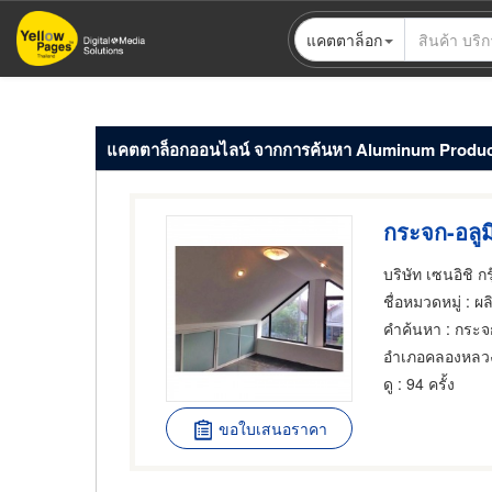
ข้าม
แคตตาล็อก
ไป
ยัง
เนื้อหา
หลัก
แคตตาล็อกออนไลน์ จากการค้นหา Aluminum Produ
กระจก-อลูม
บริษัท เซนอิชิ กร
ชื่อหมวดหมู่
: ผล
คำค้นหา
: กระจก
อำเภอคลองหลว
ดู
: 94 ครั้ง
ขอใบเสนอราคา