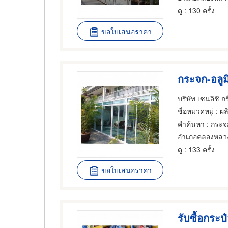
ดู
: 130 ครั้ง
ขอใบเสนอราคา
กระจก-อลูม
บริษัท เซนอิชิ กร
ชื่อหมวดหมู่
: ผล
คำค้นหา
: กระจก
อำเภอคลองหลว
ดู
: 133 ครั้ง
ขอใบเสนอราคา
รับซื้อกระป