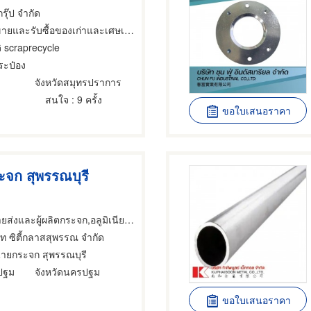
กรุ๊ป จำกัด
ะรับซื้อของเก่าและเศษเหล็ก,ผลิตภัณฑ์อลูมิเนียม,โรงงานผลิตภัณฑ์อลูมิเนียม
 scraprecycle
ระป๋อง
จังหวัดสมุทรปราการ
สนใจ
: 9 ครั้ง
ขอใบเสนอราคา
จก สุพรรณบุรี
งและผู้ผลิตกระจก,อลูมิเนียม,ผลิตภัณฑ์อลูมิเนียม
ัท ซิตี้กลาสสุพรรณ จำกัด
่ายกระจก สุพรรณบุรี
ปฐม
จังหวัดนครปฐม
ขอใบเสนอราคา