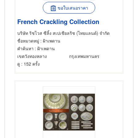
ขอใบเสนอราคา
French Crackling Collection
บริษัท ริชไวส ซีลิ้ง สเปเชียลริช (ไทยแลนด์) จำกัด
ชื่อหมวดหมู่
: ฝ้าเพดาน
คำค้นหา
: ฝ้าเพดาน
เขตวังทองหลาง
กรุงเทพมหานคร
ดู
: 152 ครั้ง