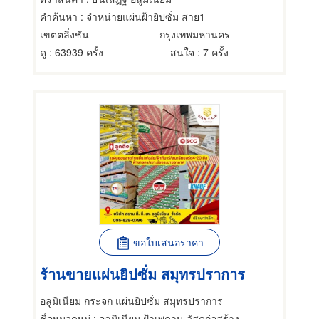
คำค้นหา
: จำหน่ายแผ่นฝ้ายิปซั่ม สาย1
เขตตลิ่งชัน
กรุงเทพมหานคร
ดู
: 63939 ครั้ง
สนใจ
: 7 ครั้ง
ขอใบเสนอราคา
ร้านขายแผ่นยิปซั่ม สมุทรปราการ
อลูมิเนียม กระจก แผ่นยิปซั่ม สมุทรปราการ
ชื่อหมวดหมู่
: อลูมิเนียม,ฝ้าเพดาน,วัสดุก่อสร้าง