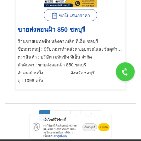
ขอใบเสนอราคา
ขายส่งลอนฝ้า 850 ชลบุรี
ร้านขายเมทัลชีท หลังคาเหล็ก ทีเอ็น ชลบุรี
ชื่อหมวดหมู่
: ผู้รับเหมาทำหลังคา,อุปกรณ์และวัสดุสำหรับผู้รับเหมาหลังคา,ฝ้าเพดาน
ตราสินค้า
: บริษัท เมทัลชีท ทีเอ็น จำกัด
คำค้นหา
: ขายส่งลอนฝ้า 850 ชลบุรี
อำเภอบ้านบึง
จังหวัดชลบุรี
ดู
: 1096 ครั้ง
Pagination
Current
1
Page
2
Page
3
Page
4
Next
ถัดไป ›
เว็บไซต์นี้ใช้คุกกี้
page
page
เราใช้คุกกี้เพื่อเพิ่มประสิทธิภาพ
ตั้งค่าคุกกี้
ยอมรับ
และมอบประสบการณ์ความพึง
พอใจของท่านในการใช้งาน
เว็บไซต์
เรียนรู้เพิ่มเติม