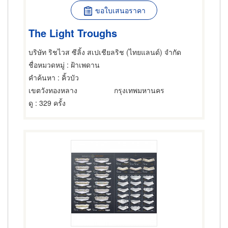
ขอใบเสนอราคา
The Light Troughs
บริษัท ริชไวส ซีลิ้ง สเปเชียลริช (ไทยแลนด์) จำกัด
ชื่อหมวดหมู่
: ฝ้าเพดาน
คำค้นหา
: คิ้วบัว
เขตวังทองหลาง
กรุงเทพมหานคร
ดู
: 329 ครั้ง