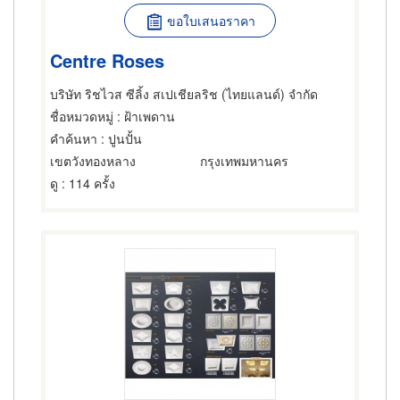
ขอใบเสนอราคา
Centre Roses
บริษัท ริชไวส ซีลิ้ง สเปเชียลริช (ไทยแลนด์) จำกัด
ชื่อหมวดหมู่
: ฝ้าเพดาน
คำค้นหา
: ปูนปั้น
เขตวังทองหลาง
กรุงเทพมหานคร
ดู
: 114 ครั้ง