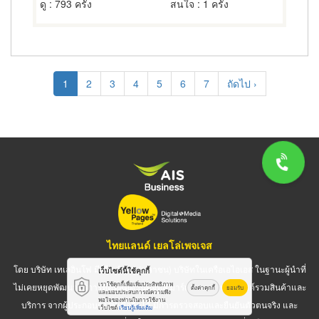
ดู
: 793 ครั้ง
สนใจ
: 1 ครั้ง
Pagination
Current
1
Page
2
Page
3
Page
4
Page
5
Page
6
Page
7
Next
ถัดไป ›
page
page
ไทยแลนด์ เยลโล่เพจเจส
โดย บริษัท เทเลอินโฟ มีเดีย จำกัด (มหาชน) บริษัทในเครือเอไอเอส ในฐานะผู้นำที่
เว็บไซต์นี้ใช้คุกกี้
เราใช้คุกกี้เพื่อเพิ่มประสิทธิภาพ
ไม่เคยหยุดพัฒนาบริการที่ดีที่สุดด้านดิจิทัล มาร์เก็ตติ้ง ผ่านเว็บไซต์รวมสินค้าและ
ตั้งค่าคุกกี้
ยอมรับ
และมอบประสบการณ์ความพึง
พอใจของท่านในการใช้งาน
บริการ จากผู้ประกอบการที่เชื่อถือได้ มีการตรวจสอบและยืนยันตัวตนจริง และ
เว็บไซต์
เรียนรู้เพิ่มเติม