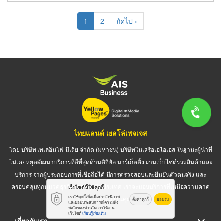
Pagination
Current
1
Page
2
Next
ถัดไป ›
page
page
ไทยแลนด์ เยลโล่เพจเจส
โดย บริษัท เทเลอินโฟ มีเดีย จำกัด (มหาชน) บริษัทในเครือเอไอเอส ในฐานะผู้นำที่
ไม่เคยหยุดพัฒนาบริการที่ดีที่สุดด้านดิจิทัล มาร์เก็ตติ้ง ผ่านเว็บไซต์รวมสินค้าและ
บริการ จากผู้ประกอบการที่เชื่อถือได้ มีการตรวจสอบและยืนยันตัวตนจริง และ
ครอบคลุมทุกหมวดธุรกิจมากที่สุดในประเทศ เราจะมอบบริการที่เหนือความคาด
เว็บไซต์นี้ใช้คุกกี้
เราใช้คุกกี้เพื่อเพิ่มประสิทธิภาพ
หมาย จากทีมงานคุณภาพ
ตั้งค่าคุกกี้
ยอมรับ
และมอบประสบการณ์ความพึง
พอใจของท่านในการใช้งาน
เว็บไซต์
เรียนรู้เพิ่มเติม
เกี่ยวกับเรา