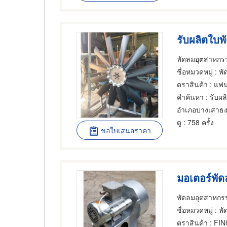
รับผลิตใบพ
พัดลมอุตสาหกรร
ชื่อหมวดหมู่
: พัดลมเป
ตราสินค้า
: แฟน
คำค้นหา
: รับผ
อำเภอบางเสาธ
ดู
: 758 ครั้ง
ขอใบเสนอราคา
มอเตอร์พั
พัดลมอุตสาหกรร
ชื่อหมวดหมู่
: พัดลมเป
ตราสินค้า
: FI