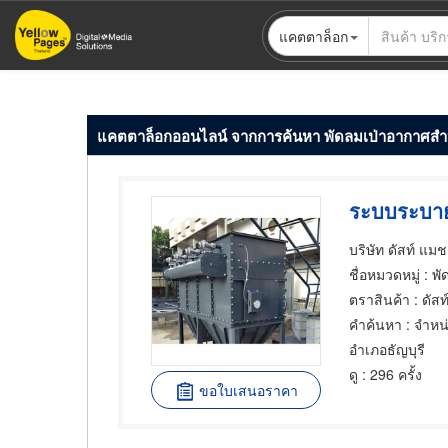
ข้าม
แคตตาล็อก
ไป
ยัง
เนื้อหา
หลัก
แคตตาล็อกออนไลน์ จากการค้นหา พัดลมเป่าอากาศสำ
ระบบระบา
บริษัท ดัสท์ แมช
ชื่อหมวดหมู่
: พั
ตราสินค้า
: ดัส
คำค้นหา
: จำหน
อำเภอธัญบุรี
ดู
: 296 ครั้ง
ขอใบเสนอราคา