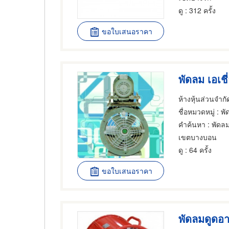
ดู
: 312 ครั้ง
ขอใบเสนอราคา
พัดลม เอเช
ห้างหุ้นส่วนจำก
ชื่อหมวดหมู่
: พั
คำค้นหา
: พัดล
เขตบางบอน
ดู
: 64 ครั้ง
ขอใบเสนอราคา
พัดลมดูดอ