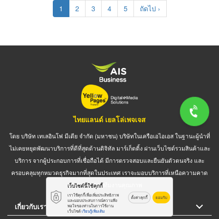
Pagination
Current
1
Page
2
Page
3
Page
4
Page
5
Next
ถัดไป ›
page
page
ไทยแลนด์ เยลโล่เพจเจส
โดย บริษัท เทเลอินโฟ มีเดีย จำกัด (มหาชน) บริษัทในเครือเอไอเอส ในฐานะผู้นำที่
ไม่เคยหยุดพัฒนาบริการที่ดีที่สุดด้านดิจิทัล มาร์เก็ตติ้ง ผ่านเว็บไซต์รวมสินค้าและ
บริการ จากผู้ประกอบการที่เชื่อถือได้ มีการตรวจสอบและยืนยันตัวตนจริง และ
ครอบคลุมทุกหมวดธุรกิจมากที่สุดในประเทศ เราจะมอบบริการที่เหนือความคาด
หมาย จากทีมงานคุณภาพ
เว็บไซต์นี้ใช้คุกกี้
เราใช้คุกกี้เพื่อเพิ่มประสิทธิภาพ
ตั้งค่าคุกกี้
ยอมรับ
และมอบประสบการณ์ความพึง
เกี่ยวกับเรา
พอใจของท่านในการใช้งาน
เว็บไซต์
เรียนรู้เพิ่มเติม