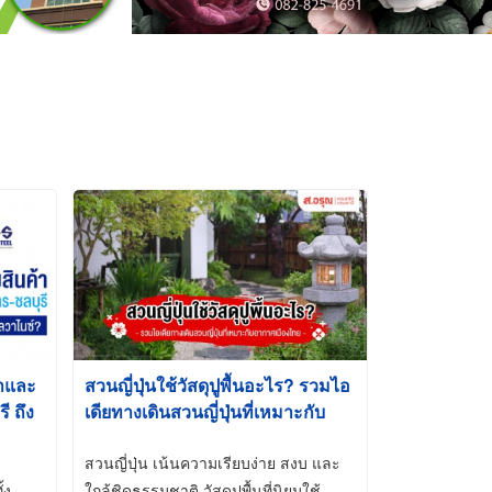
้าและ
สวนญี่ปุ่นใช้วัสดุปูพื้นอะไร? รวมไอ
 ถึง
เดียทางเดินสวนญี่ปุ่นที่เหมาะกับ
t-Dip
อากาศเมืองไทย
สวนญี่ปุ่น เน้นความเรียบง่าย สงบ และ
้ง
ใกล้ชิดธรรมชาติ วัสดุปูพื้นที่นิยมใช้