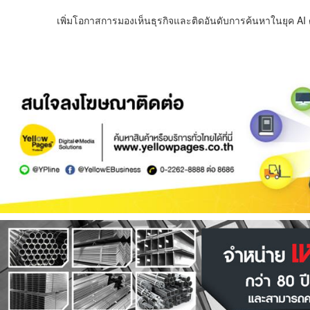
เพิ่มโอกาสการมองเห็นธุรกิจและติดอันดับการค้นหาในยุค AI ด้