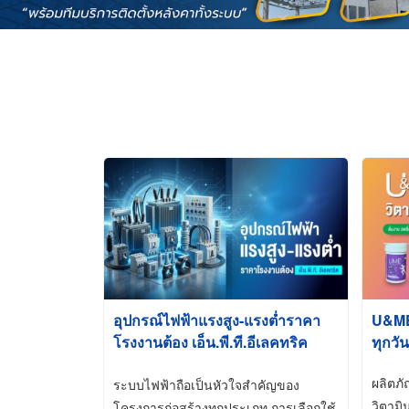
อุปกรณ์ไฟฟ้าแรงสูง-แรงต่ำราคา
U&ME ว
โรงงานต้อง เอ็น.พี.ที.อีเลคทริค
ทุกวัน
ซัพพลาย
ผลิตภ
ระบบไฟฟ้าถือเป็นหัวใจสำคัญของ
วิตามิ
โครงการก่อสร้างทุกประเภท การเลือกใช้