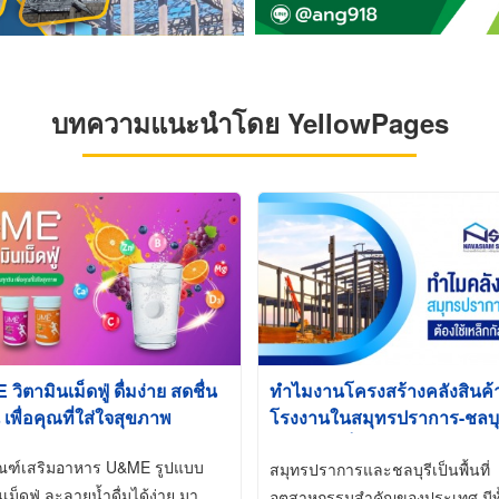
บทความแนะนำโดย YellowPages
ิตามินเม็ดฟู่ ดื่มง่าย สดชื่น
ทำไมงานโครงสร้างคลังสินค
 เพื่อคุณที่ใส่ใจสุขภาพ
โรงงานในสมุทรปราการ-ชลบุรี
นิยมใช้เหล็กชุบกัลวาไนซ์ (Ho
ัณฑ์เสริมอาหาร U&ME รูปแบบ
Galvanized)
สมุทรปราการและชลบุรีเป็นพื้นที่
นเม็ดฟู่ ละลายน้ำดื่มได้ง่าย มา
อุตสาหกรรมสำคัญของประเทศ มีทั