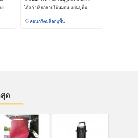
าย
ได้แก่ บล็อกลายไม้หมอน แผ่นปูพื้น
คอนกรีต
คอนกรีตบล็อกปูพื้น
าสุด