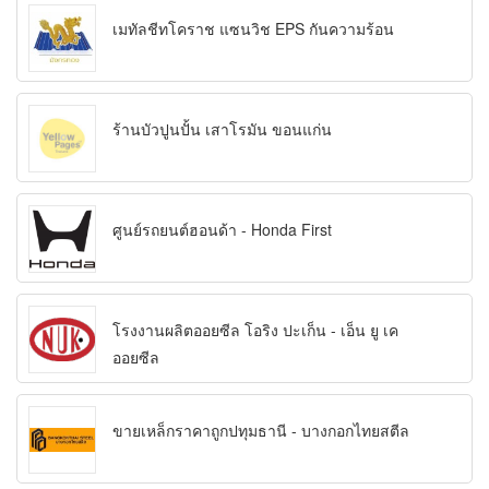
เมทัลชีทโคราช แซนวิช EPS กันความร้อน
ร้านบัวปูนปั้น เสาโรมัน ขอนแก่น
ศูนย์รถยนต์ฮอนด้า - Honda First
โรงงานผลิตออยซีล โอริง ปะเก็น - เอ็น ยู เค
ออยซีล
ขายเหล็กราคาถูกปทุมธานี - บางกอกไทยสตีล