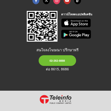
ดาวน์โหลดแอปพลิเคชัน
สนใจลงโฆษณา ปรึกษาฟรี
02-262-8888
ต่อ 8615, 8686