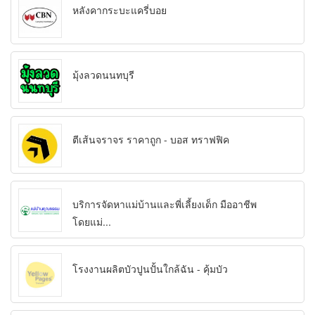
หลังคากระบะแครี่บอย
มุ้งลวดนนทบุรี
ตีเส้นจราจร ราคาถูก - บอส ทราฟฟิค
บริการจัดหาแม่บ้านและพี่เลี้ยงเด็ก มืออาชีพ
โดยแม่...
โรงงานผลิตบัวปูนปั้นใกล้ฉัน - คุ้มบัว