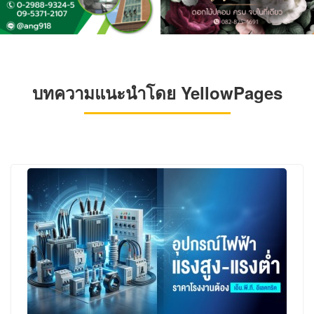
บทความแนะนำโดย YellowPages