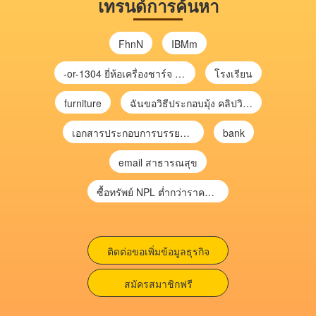
เทรนด์การค้นหา
FhnN
IBMm
-or-1304 ยี่ห้อเครื่องชาร์จ chargecore
โรงเรียน
furniture
ฉันขอวิธีประกอบมุ้ง คลิปวิดีโอ การประกอบมุ้ง
เอกสารประกอบการบรรยาย การประเมินความเสี่ยงเพื่อวางแผนการตรวจสอบ \
bank
email สาธารณสุข
ซื้อทรัพย์ NPL ต่ำกว่าราคาตลาด 30-70% แบบไม่ต้องไปประมูล”
ติดต่อขอเพิ่มข้อมูลธุรกิจ
สมัครสมาชิกฟรี