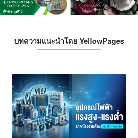
บทความแนะนำโดย YellowPages