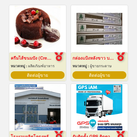
ครีมไส้ขนมปัง (Cream fillings for bread)
กล่องแป้งหลังขาว บางเลนเกรดA(BL-Aหลังขาว)
หมวดหมู่ :
ผลิตภัณฑ์อาหาร
หมวดหมู่ :
ผู้ขายกระดาษ
ติดต่อผู้ขาย
ติดต่อผู้ขาย
โรงงานผลิตโครงหลังคาสำเร็จรูป
รับติดตั้ง GPS ติดตามรถบรรทุก