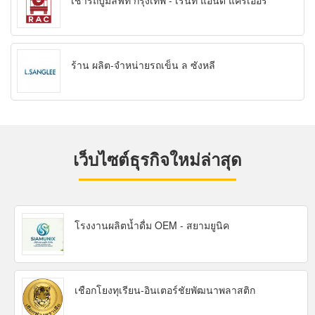
เช่ารถบูมลิฟท์ กรุงเทพ - เร้นท์ แอนด์ แครีเออร์
ร้าน ผลิต-จำหน่ายรถเข็น ล ซังหลี
เว็บไซต์ธุรกิจใหม่ล่าสุด
โรงงานผลิตน้ำดื่ม OEM - สยามยูนิค
เชือกโยงทุเรียน-อินเตอร์ชัยพัฒนาพลาสติก