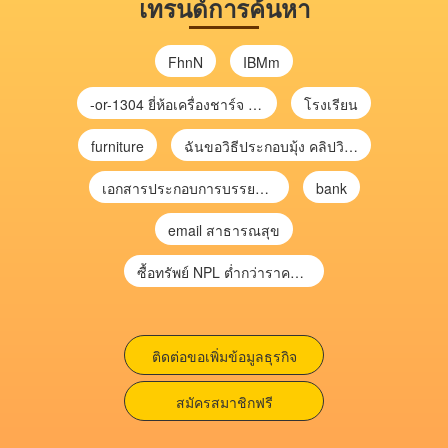
เทรนด์การค้นหา
FhnN
IBMm
-or-1304 ยี่ห้อเครื่องชาร์จ chargecore
โรงเรียน
furniture
ฉันขอวิธีประกอบมุ้ง คลิปวิดีโอ การประกอบมุ้ง
เอกสารประกอบการบรรยาย การประเมินความเสี่ยงเพื่อวางแผนการตรวจสอบ \
bank
email สาธารณสุข
ซื้อทรัพย์ NPL ต่ำกว่าราคาตลาด 30-70% แบบไม่ต้องไปประมูล”
ติดต่อขอเพิ่มข้อมูลธุรกิจ
สมัครสมาชิกฟรี