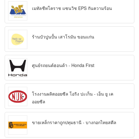
เมทัลชีทโคราช แซนวิช EPS กันความร้อน
ร้านบัวปูนปั้น เสาโรมัน ขอนแก่น
ศูนย์รถยนต์ฮอนด้า - Honda First
โรงงานผลิตออยซีล โอริง ปะเก็น - เอ็น ยู เค
ออยซีล
ขายเหล็กราคาถูกปทุมธานี - บางกอกไทยสตีล