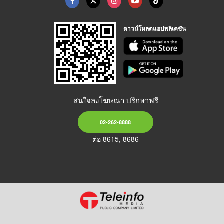
ดาวน์โหลดแอปพลิเคชัน
สนใจลงโฆษณา ปรึกษาฟรี
02-262-8888
ต่อ 8615, 8686