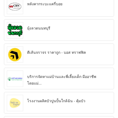
หลังคากระบะแครี่บอย
มุ้งลวดนนทบุรี
ตีเส้นจราจร ราคาถูก - บอส ทราฟฟิค
บริการจัดหาแม่บ้านและพี่เลี้ยงเด็ก มืออาชีพ
โดยแม่...
โรงงานผลิตบัวปูนปั้นใกล้ฉัน - คุ้มบัว