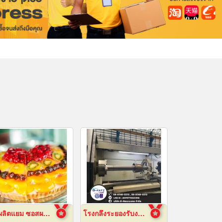
รับผลิตแยม ซอสผลไม้
โรงกลึงระยองรับงานผลิตด่วน