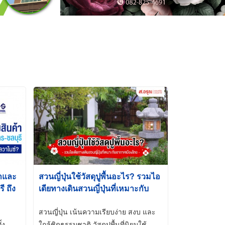
้าและ
สวนญี่ปุ่นใช้วัสดุปูพื้นอะไร? รวมไอ
 ถึง
เดียทางเดินสวนญี่ปุ่นที่เหมาะกับ
t-Dip
อากาศเมืองไทย
สวนญี่ปุ่น เน้นความเรียบง่าย สงบ และ
้ง
ใกล้ชิดธรรมชาติ วัสดุปูพื้นที่นิยมใช้