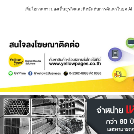
เพิ่มโอกาสการมองเห็นธุรกิจและติดอันดับการค้นหาในยุค AI ด้