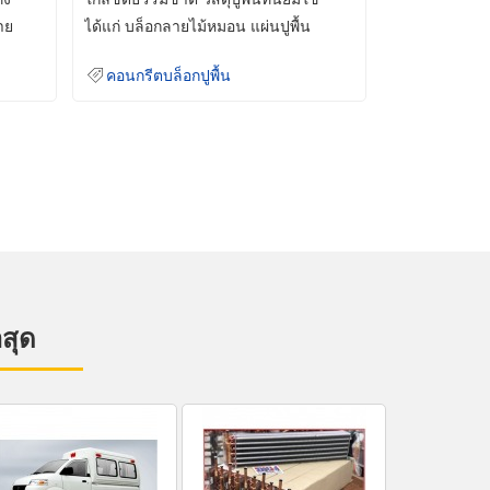
าย
ได้แก่ บล็อกลายไม้หมอน แผ่นปูพื้น
คอนกรีต
คอนกรีตบล็อกปูพื้น
าสุด