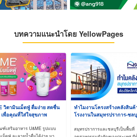
บทความแนะนำโดย YellowPages
ิตามินเม็ดฟู่ ดื่มง่าย สดชื่น
ทำไมงานโครงสร้างคลังสินค
 เพื่อคุณที่ใส่ใจสุขภาพ
โรงงานในสมุทรปราการ-ชลบุรี
นิยมใช้เหล็กชุบกัลวาไนซ์ (Ho
ัณฑ์เสริมอาหาร U&ME รูปแบบ
Galvanized)
สมุทรปราการและชลบุรีเป็นพื้นที่
นเม็ดฟู่ ละลายน้ำดื่มได้ง่าย มา
อุตสาหกรรมสำคัญของประเทศ มีทั