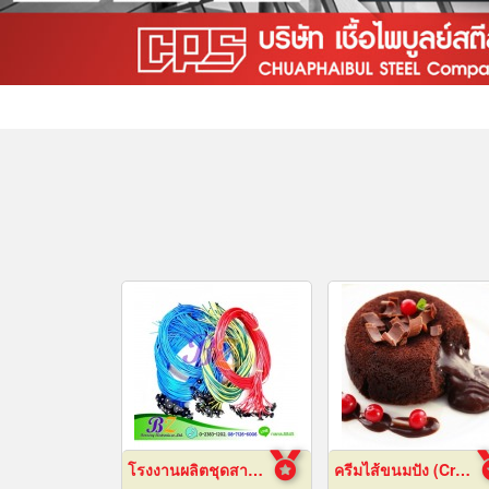
โรงงานผลิตชุดสายไฟ
ครีมไส้ขนมปัง (Cream fillings for bread)