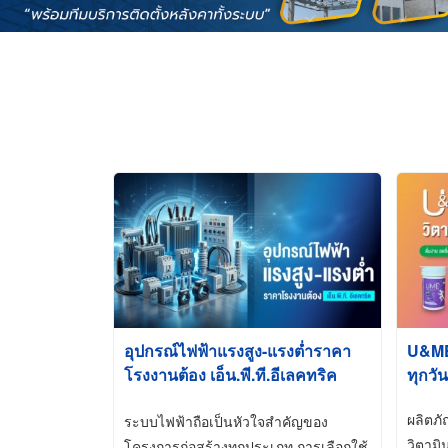
อุปกรณ์ไฟฟ้าแรงสูง-แรงต่ำราคา
U&ME ว
โรงงานต้อง เอ็น.พี.ที.อีเลคทริค
ทุกวัน
ซัพพลาย
ผลิตภ
ระบบไฟฟ้าถือเป็นหัวใจสำคัญของ
วิตามิ
โครงการก่อสร้างทุกประเภท การเลือกใช้