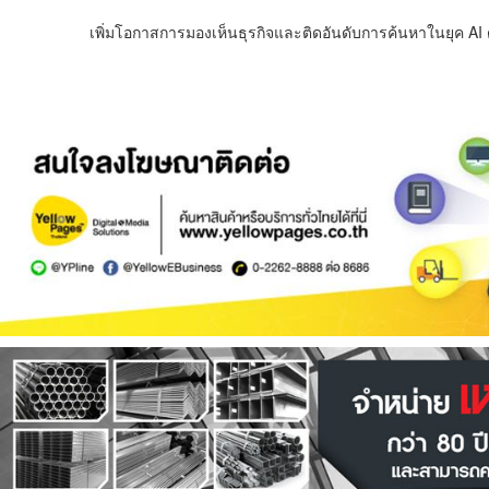
เพิ่มโอกาสการมองเห็นธุรกิจและติดอันดับการค้นหาในยุค AI ด้