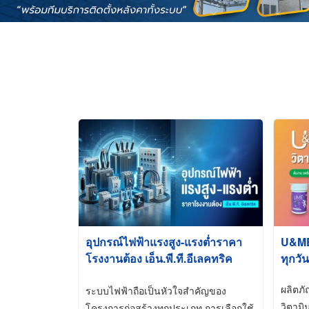
อุปกรณ์ไฟฟ้าแรงสูง-แรงต่ำราคา
U&ME ว
โรงงานต้อง เอ็น.พี.ที.อีเลคทริค
ทุกวัน
ซัพพลาย
ผลิตภ
ระบบไฟฟ้าถือเป็นหัวใจสำคัญของ
วิตามิ
โครงการก่อสร้างทุกประเภท การเลือกใช้