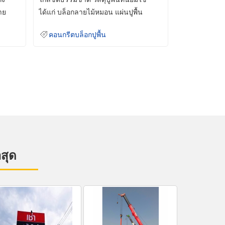
าย
ได้แก่ บล็อกลายไม้หมอน แผ่นปูพื้น
คอนกรีต
คอนกรีตบล็อกปูพื้น
าสุด