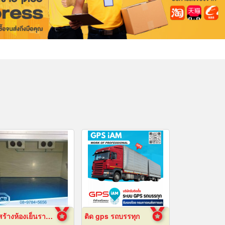
รับสร้างห้องเย็นราคาถูก
ติด gps รถบรรทุก