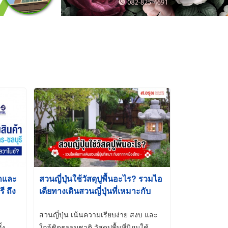
้าและ
สวนญี่ปุ่นใช้วัสดุปูพื้นอะไร? รวมไอ
 ถึง
เดียทางเดินสวนญี่ปุ่นที่เหมาะกับ
t-Dip
อากาศเมืองไทย
สวนญี่ปุ่น เน้นความเรียบง่าย สงบ และ
้ง
ใกล้ชิดธรรมชาติ วัสดุปูพื้นที่นิยมใช้