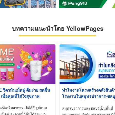
บทความแนะนำโดย YellowPages
ิตามินเม็ดฟู่ ดื่มง่าย สดชื่น
ทำไมงานโครงสร้างคลังสินค
 เพื่อคุณที่ใส่ใจสุขภาพ
โรงงานในสมุทรปราการ-ชลบุรี
นิยมใช้เหล็กชุบกัลวาไนซ์ (Ho
ัณฑ์เสริมอาหาร U&ME รูปแบบ
Galvanized)
สมุทรปราการและชลบุรีเป็นพื้นที่
นเม็ดฟู่ ละลายน้ำดื่มได้ง่าย มา
อุตสาหกรรมสำคัญของประเทศ มีทั