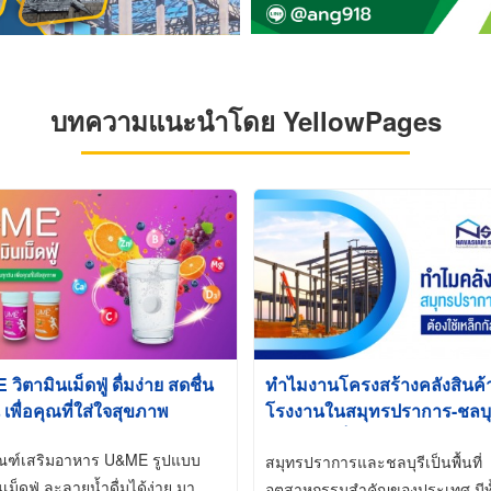
บทความแนะนำโดย YellowPages
ิตามินเม็ดฟู่ ดื่มง่าย สดชื่น
ทำไมงานโครงสร้างคลังสินค
 เพื่อคุณที่ใส่ใจสุขภาพ
โรงงานในสมุทรปราการ-ชลบุรี
นิยมใช้เหล็กชุบกัลวาไนซ์ (Ho
ัณฑ์เสริมอาหาร U&ME รูปแบบ
Galvanized)
สมุทรปราการและชลบุรีเป็นพื้นที่
นเม็ดฟู่ ละลายน้ำดื่มได้ง่าย มา
อุตสาหกรรมสำคัญของประเทศ มีทั