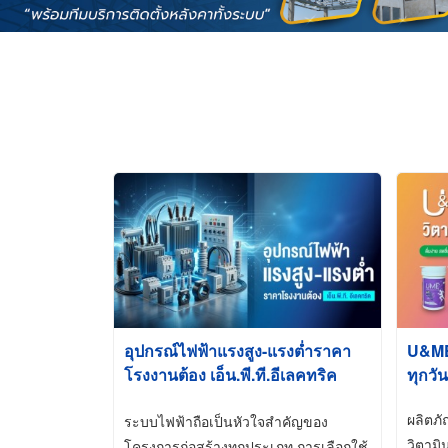
อุปกรณ์ไฟฟ้าแรงสูง-แรงต่ำราคา
U&ME ว
โรงงานต้อง เอ็น.พี.ที.อีเลคทริค
ทุกวัน
ซัพพลาย
ผลิตภ
ระบบไฟฟ้าถือเป็นหัวใจสำคัญของ
วิตามิ
โครงการก่อสร้างทุกประเภท การเลือกใช้