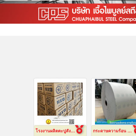
โรงงานผลิตตะปูสังกะสี
กระดาษความร้อน 57x80 ราคาส่ง