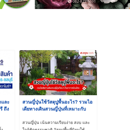
้าและ
สวนญี่ปุ่นใช้วัสดุปูพื้นอะไร? รวมไอ
 ถึง
เดียทางเดินสวนญี่ปุ่นที่เหมาะกับ
t-Dip
อากาศเมืองไทย
สวนญี่ปุ่น เน้นความเรียบง่าย สงบ และ
้ง
ใกล้ชิดธรรมชาติ วัสดุปูพื้นที่นิยมใช้