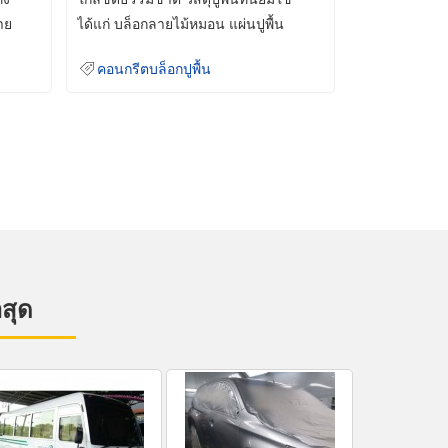
าย
ได้แก่ บล็อกลายไม้หมอน แผ่นปูพื้น
คอนกรีต
คอนกรีตบล็อกปูพื้น
าสุด