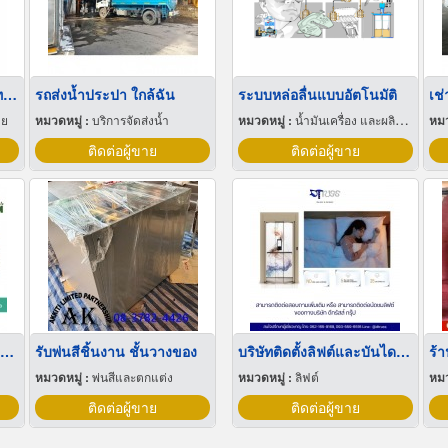
ขายส่ง บิ๊กแบ็คใส่น้ำตาลทราย สมุทรปราการ
รถส่งน้ำประปา ใกล้ฉัน
ระบบหล่อลื่นแบบอัตโนมัติ
าย
หมวดหมู่ :
บริการจัดส่งน้ำ
หมวดหมู่ :
น้ำมันเครื่อง และผลิตภัณฑ์หล่อลื่น
หมว
ติดต่อผู้ขาย
ติดต่อผู้ขาย
ขายส่งฟิล์มยืดพันพาเลทขนาดพันด้วยมือ Hand wrap
รับพ่นสีชิ้นงาน ชั้นวางของ
บริษัทติดตั้งลิฟต์และบันไดเลื่อน
ร้
หมวดหมู่ :
พ่นสีและตกแต่ง
หมวดหมู่ :
ลิฟต์
หมว
ติดต่อผู้ขาย
ติดต่อผู้ขาย