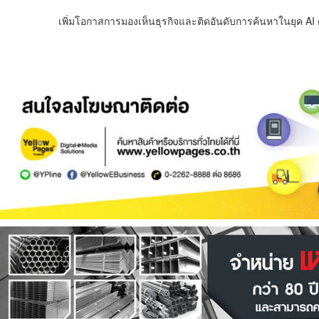
เพิ่มโอกาสการมองเห็นธุรกิจและติดอันดับการค้นหาในยุค AI ด้