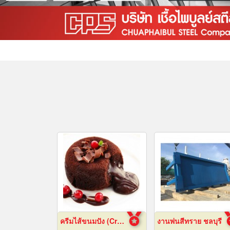
ครีมไส้ขนมปัง (Cream fillings for bread)
งานพ่นสีทราย ชลบุรี