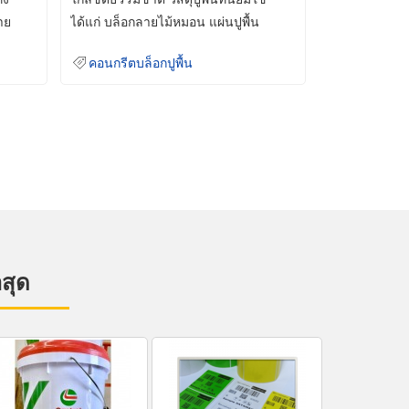
าย
ได้แก่ บล็อกลายไม้หมอน แผ่นปูพื้น
คอนกรีต
คอนกรีตบล็อกปูพื้น
าสุด