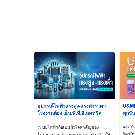
อุปกรณ์ไฟฟ้าแรงสูง-แรงต่ำราคา
U&ME ว
โรงงานต้อง เอ็น.พี.ที.อีเลคทริค
ทุกวัน
ซัพพลาย
ผลิตภ
ระบบไฟฟ้าถือเป็นหัวใจสำคัญของ
วิตามิ
โครงการก่อสร้างทุกประเภท การเลือกใช้