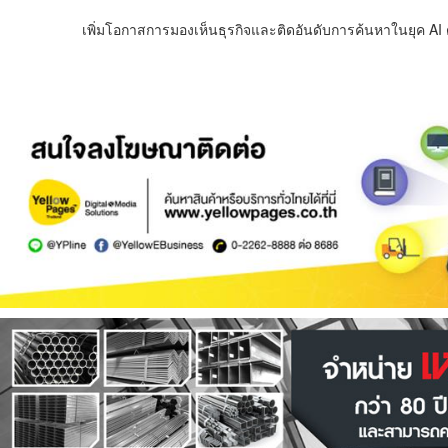
เพิ่มโอกาสการมองเห็นธุรกิจและติดอันดับการค้นหาในยุค AI ด้