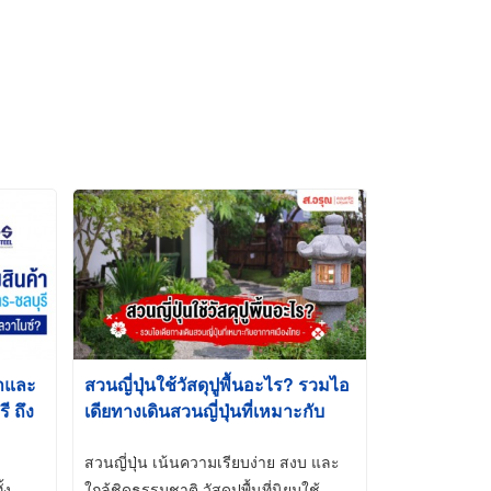
้าและ
สวนญี่ปุ่นใช้วัสดุปูพื้นอะไร? รวมไอ
 ถึง
เดียทางเดินสวนญี่ปุ่นที่เหมาะกับ
t-Dip
อากาศเมืองไทย
สวนญี่ปุ่น เน้นความเรียบง่าย สงบ และ
้ง
ใกล้ชิดธรรมชาติ วัสดุปูพื้นที่นิยมใช้