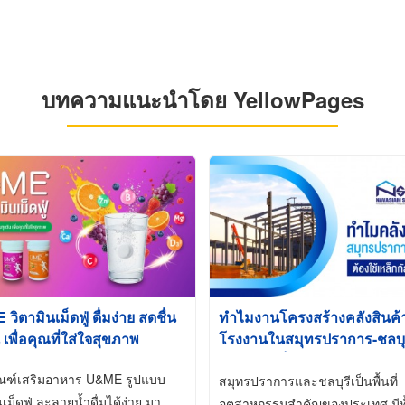
บทความแนะนำโดย YellowPages
ิตามินเม็ดฟู่ ดื่มง่าย สดชื่น
ทำไมงานโครงสร้างคลังสินค
 เพื่อคุณที่ใส่ใจสุขภาพ
โรงงานในสมุทรปราการ-ชลบุรี
นิยมใช้เหล็กชุบกัลวาไนซ์ (Ho
ัณฑ์เสริมอาหาร U&ME รูปแบบ
Galvanized)
สมุทรปราการและชลบุรีเป็นพื้นที่
นเม็ดฟู่ ละลายน้ำดื่มได้ง่าย มา
อุตสาหกรรมสำคัญของประเทศ มีทั