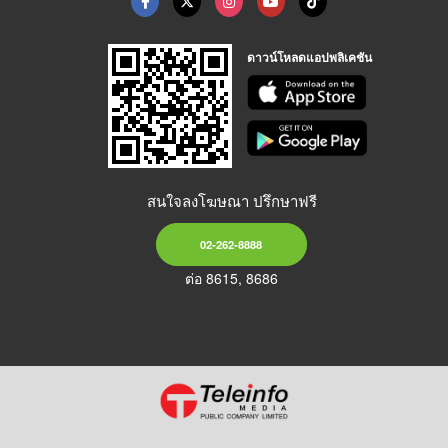
ดาวน์โหลดแอปพลิเคชัน
สนใจลงโฆษณา ปรึกษาฟรี
02-262-8888
ต่อ 8615, 8686