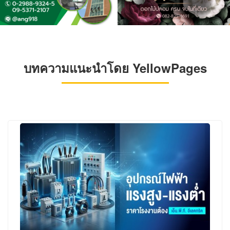
บทความแนะนำโดย YellowPages