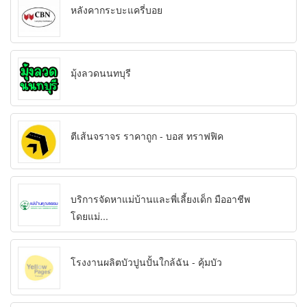
หลังคากระบะแครี่บอย
มุ้งลวดนนทบุรี
ตีเส้นจราจร ราคาถูก - บอส ทราฟฟิค
บริการจัดหาแม่บ้านและพี่เลี้ยงเด็ก มืออาชีพ
โดยแม่...
โรงงานผลิตบัวปูนปั้นใกล้ฉัน - คุ้มบัว