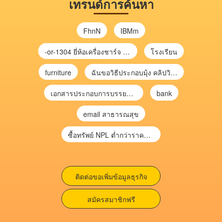
เทรนด์การค้นหา
FhnN
IBMm
-or-1304 ยี่ห้อเครื่องชาร์จ chargecore
โรงเรียน
furniture
ฉันขอวิธีประกอบมุ้ง คลิปวิดีโอ การประกอบมุ้ง
เอกสารประกอบการบรรยาย การประเมินความเสี่ยงเพื่อวางแผนการตรวจสอบ \
bank
email สาธารณสุข
ซื้อทรัพย์ NPL ต่ำกว่าราคาตลาด 30-70% แบบไม่ต้องไปประมูล”
ติดต่อขอเพิ่มข้อมูลธุรกิจ
สมัครสมาชิกฟรี