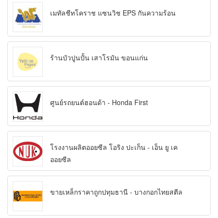
เมทัลชีทโคราช แซนวิช EPS กันความร้อน
ร้านบัวปูนปั้น เสาโรมัน ขอนแก่น
ศูนย์รถยนต์ฮอนด้า - Honda First
โรงงานผลิตออยซีล โอริง ปะเก็น - เอ็น ยู เค
ออยซีล
ขายเหล็กราคาถูกปทุมธานี - บางกอกไทยสตีล