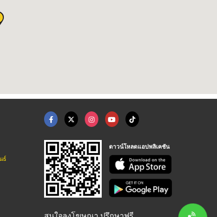
ดาวน์โหลดแอปพลิเคชัน
นธ์
สนใจลงโฆษณา ปรึกษาฟรี