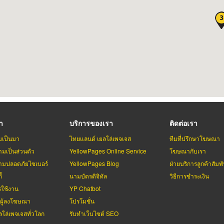
รา
บริการของเรา
ติดต่อเรา
มเป็นมา
ไทยแลนด์ เยลโล่เพจเจส
ทีมที่ปรึกษาโฆษณา
มเป็นส่วนตัว
YellowPages Online Service
โฆษณากับเรา
มปลอดภัยไซเบอร์
YellowPages Blog
ฝ่ายบริการลูกค้าสัมพั
้
นามบัตรดิจิทัล
วิธีการชำระเงิน
รใช้งาน
YP Chatbot
บผู้ลงโฆษณา
โปรโมชั่น
ลโล่เพจเจสทั่วโลก
รับทำเว็บไซต์ SEO