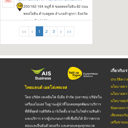
200/162-164 หมู่ที่ 8 ซอยพหลโยธิน 82 ถนน
พหลโยธิน ตำบลคูคต อำเภอลำลูกกา จังหวัด
ปทุมธานี 12130
<<
<
1
2
3
>
>>
เกี่ยวกับเ
ประวัติควา
นโยบายควา
ไทยแลนด์ เยลโล่เพจเจส
นโยบายควา
โดย บริษัท เทเลอินโฟ มีเดีย จำกัด (มหาชน) บริษัทใน
นโยบายคุกกี
เครือเอไอเอส ในฐานะผู้นำที่ไม่เคยหยุดพัฒนาบริการ
ข้อตกลงกา
ที่ดีที่สุดด้านดิจิทัล มาร์เก็ตติ้ง ผ่านเว็บไซต์รวมสินค้า
เสียงตอบรั
และบริการ จากผู้ประกอบการที่เชื่อถือได้ มีการตรวจ
เครือข่ายเย
สอบและยืนยันตัวตนจริง และครอบคลุมทุกหมวด