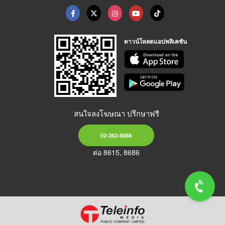
ดาวน์โหลดแอปพลิเคชัน
สนใจลงโฆษณา ปรึกษาฟรี
02-262-8888
ต่อ 8615, 8686