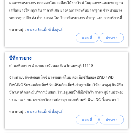
คุณภาพครบวงจร หล่อดอกใหม่ เสมือนได้ยางใหม่ ในคุณภาพและมาตรฐาน
เสมือนยางใหม่ทุกเส้น ราคาพิเศษ ยางคุณภาพระดับมาตรฐาน จำหน่ายยาง
รถบรรทุก ปลีก-ส่ง ทั่วประเทศ ในบริการที่ครบวงจร ด้วยรูปแบบการบริการที่
ทันสมัย ทั้งสถานที่ให้บริการและเครื่องมือในการซ่อมบำรุง
หมวดหมู่
:
ยางรถ ล้อแม็กซ์ ตั้งศูนย์
บีทีการยาง
ตำบลพิมลราช อำเภอบางบัวทอง จังหวัดนนทบุรี 11110
จำหน่ายปลีก-ส่งล้อแม็กซ์ ยางรถยนต์ใหม่ ล้อแม็กซ์มือสอง 2WD 4WD
RACING รับซ่อมล้อแม็กซ์ รับเทิร์นล้อแม็กซ์เก่าทุกชนิด (ให้ราคาสูง) ยินดีรับ
บัตรเครดิตและมีบริการเงินผ่อน ร้านอยู่เลยบิ๊กซีเอ็กซ์ตร้า ผ่านหมู่บ้านบัวทอง
ประมาณ 4 กม. เลยซอยวัดลาดปลาดุก จะเจอร้านทำฟัน LDC วิ่งตรงมา 1
กิโลเมตร ร้านจะอยู่ใน The
หมวดหมู่
:
ยางรถ ล้อแม็กซ์ ตั้งศูนย์