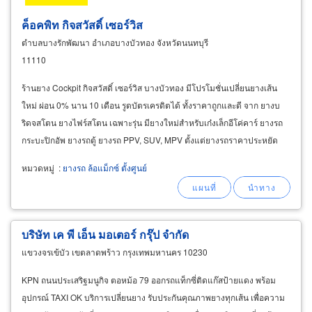
ค็อคพิท กิจสวัสดิ์ เซอร์วิส
ตำบลบางรักพัฒนา อำเภอบางบัวทอง จังหวัดนนทบุรี
11110
ร้านยาง Cockpit กิจสวัสดิ์ เซอร์วิส บางบัวทอง มีโปรโมชั่นเปลี่ยนยางเส้น
ใหม่ ผ่อน 0% นาน 10 เดือน รูดบัตรเครดิตได้ ทั้งราคาถูกและดี จาก ยางบ
ริดจสโตน ยางไฟร์สโตน เฉพาะรุ่น มียางใหม่สำหรับเก๋งเล็กอีโค่คาร์ ยางรถ
กระบะปิกอัพ ยางรถตู้ ยางรถ PPV, SUV, MPV ตั้งแต่ยางรถราคาประหยัด
ยางราคาโปรโมชั่น ไปถึงยางคุณภาพเกรดพรีเมี่ยมสำหรับรถยุโรป
หมวดหมู่
:
ยางรถ ล้อแม็กซ์ ตั้งศูนย์
บริษัท เค พี เอ็น มอเตอร์ กรุ๊ป จำกัด
แขวงจรเข้บัว เขตลาดพร้าว กรุงเทพมหานคร 10230
KPN ถนนประเสริฐมนูกิจ ตอหม้อ 79 ออกรถแท็กซี่ติดแก๊สป้ายแดง พร้อม
อุปกรณ์ TAXI OK บริการเปลี่ยนยาง รับประกันคุณภาพยางทุกเส้น เพื่อความ