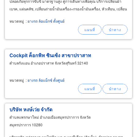
ปลอดภัยทุกการขับขี่ มาตรฐานสูง คู่การเดินทางเพื่อคุณ บริการเปลี่ยนผ้า
เบรค, แผ่นคลัช, เปลี่ยนถ่ายน้ำมันเครื่อง+กรองน้ำมันเครื่อง, หัวเทียน, เปลี่ยน
ซีลเพลาขับ เติมลมไนโตรเจน
หมวดหมู่
:
ยางรถ ล้อแม็กซ์ ตั้งศูนย์
Cockpit ค็อกพิท ซินเซ้ง สาขาปราสาท
ตำบลกังแอน อำเภอปราสาท จังหวัดสุรินทร์ 32140
หมวดหมู่
:
ยางรถ ล้อแม็กซ์ ตั้งศูนย์
บริษัท หงษ์เว่ย จำกัด
ตำบลแพรกษาใหม่ อำเภอเมืองสมุทรปราการ จังหวัด
สมุทรปราการ 10280
บริการอัด-หล่อยางระบบไฟฟ้า และระบบพีเคียว (อัดเย็น), จำหน่าย ยางรถ