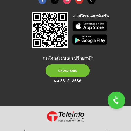
ดาวน์โหลดแอปพลิเคชัน
สนใจลงโฆษณา ปรึกษาฟรี
02-262-8888
ต่อ 8615, 8686