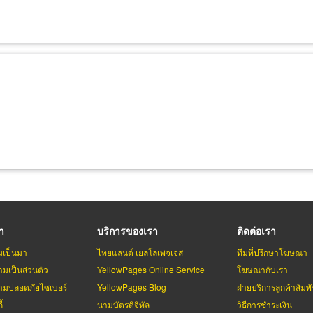
รา
บริการของเรา
ติดต่อเรา
มเป็นมา
ไทยแลนด์ เยลโล่เพจเจส
ทีมที่ปรึกษาโฆษณา
มเป็นส่วนตัว
YellowPages Online Service
โฆษณากับเรา
มปลอดภัยไซเบอร์
YellowPages Blog
ฝ่ายบริการลูกค้าสัมพั
้
นามบัตรดิจิทัล
วิธีการชำระเงิน