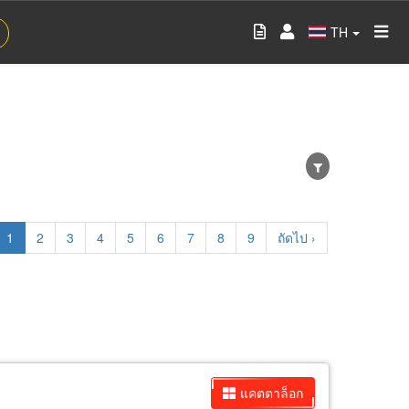
TH
Current
1
Page
2
Page
3
Page
4
Page
5
Page
6
Page
7
Page
8
Page
9
Next
ถัดไป ›
page
page
แคตตาล็อก