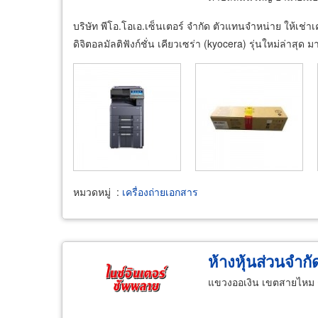
บริษัท พีโอ.โอเอ.เซ็นเตอร์ จำกัด ตัวแทนจำหน่าย ให้เช่า
ดิจิตอลมัลติฟังก์ชั่น เคียวเซร่า (kyocera) รุ่นใหม่ล่
หมวดหมู่
:
เครื่องถ่ายเอกสาร
ห้างหุ้นส่วนจำก
แขวงออเงิน เขตสายไหม