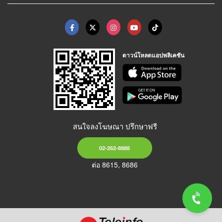
ดาวน์โหลดแอปพลิเคชัน
สนใจลงโฆษณา ปรึกษาฟรี
02-262-8888
ต่อ 8615, 8686