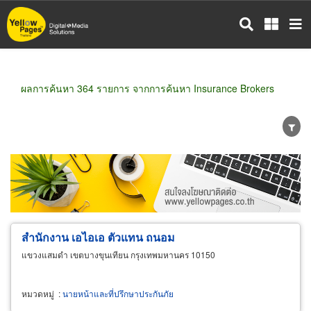
ข้าม
ไป
ยัง
เนื้อหา
หลัก
ผลการค้นหา 364 รายการ จากการค้นหา Insurance Brokers
ขายส่ง
ขายปลีก
ผู้ผลิต
ตัวแทนจัดจำหน่าย
ผู้ส่งออก/นำเข้า
ธุรกิจบริการ
สำนักงาน เอไอเอ ตัวแทน ถนอม
แขวงแสมดำ เขตบางขุนเทียน กรุงเทพมหานคร 10150
หมวดหมู่
:
นายหน้าและที่ปรึกษาประกันภัย