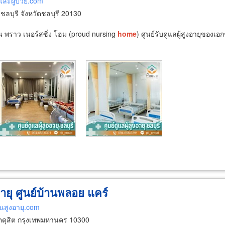
ุและผู้ป่วย.com
ลบุรี จังหวัดชลบุรี 20130
น พราว เนอร์สซิ่ง โฮม (proud nursing
home
) ศูนย์รับดูแลผู้สูงอายุขอ
ูงอายุ ศูนย์บ้านพลอย แคร์
คนสูงอายุ.com
ดุสิต กรุงเทพมหานคร 10300