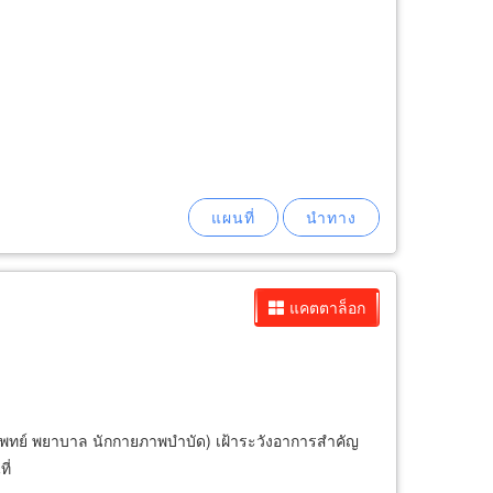
แคตตาล็อก
พ (แพทย์ พยาบาล นักกายภาพบำบัด) เฝ้าระวังอาการสำคัญ
ี่