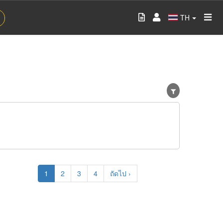
TH
Current
1
Page
2
Page
3
Page
4
Next
ถัดไป ›
page
page