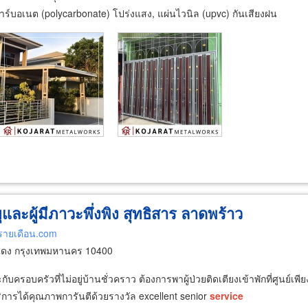
าร์บอเนต (polycarbonate) โปร่งแสง, แผ่นไวนิล (upvc) กันเสียงฝน
ยุและผู้มีภาวะพึ่งพิง สุทธิสาร ลาดพร้าว
ยุรายเดือน.com
แดง กรุงเทพมหานคร 10400
อบครัวที่ไม่อยู่บ้านชั่วคราว ต้องการพาผู้ป่วยติดเตียงเข้าพักที่ศูนย์เพียงไ
ิการได้คุณภาพการันตีด้วยรางวัล excellent senior
service