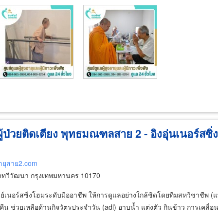
 ผู้ป่วยติดเตียง พุทธมณฑลสาย 2 - อิงอุ่นเนอร์สซิ่ง
งอายุสาย2.com
ทวีวัฒนา กรุงเทพมหานคร 10170
 ศูนย์เนอร์สซิ่งโฮมระดับมืออาชีพ ให้การดูแลอย่างใกล้ชิดโดยทีมสหวิชาชี
 ช่วยเหลือด้านกิจวัตรประจำวัน (adl) อาบน้ำ แต่งตัว กินข้าว การเคลื่อนท