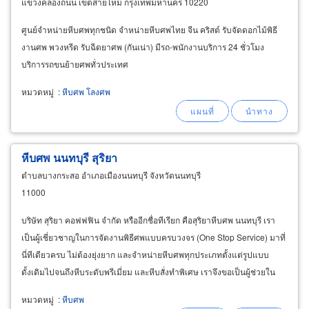
แขวงคลองถนน เขตสายไหม กรุงเทพมหานคร 10220
ศูนย์จำหน่ายหีบศพทุกชนิด จำหน่ายหีบศพไทย จีน คริสต์ รับจัดดอกไม้พิธี
งานศพ พวงหรีด รับฉีดยาศพ (กันเน่า) มีรถ-พนักงานบริการ 24 ชั่วโมง
บริการรถขนย้ายศพทั่วประเทศ
หมวดหมู่
:
หีบศพ โลงศพ
หีบศพ นนทบุรี สุริยา
ตำบลบางกระสอ อำเภอเมืองนนทบุรี จังหวัดนนทบุรี
11000
บริษัท สุริยา คอฟฟฟิน จำกัด หรืออีกชื่อทีเรียก คือสุริยาหีบศพ นนทบุรี เรา
เป็นผู้เชี่ยวชาญในการจัดงานพิธีศพแบบครบวงจร (One Stop Service) มาที่
นี่ทีเดียวครบ ไม่ต้องยุ่งยาก และจำหน่ายหีบศพทุกประเภทตั้งแต่รูปแบบ
ดั้งเดิมไปจนถึงหีบระดับพรีเมี่ยม และหีบสั่งทำพิเศษ เราจึงขอเป็นผู้ช่วยใน
การให้คำปรึกษาและแนะนำสิ่งที่ดีที่สุดให้แก่ท่าน
หมวดหมู่
:
หีบศพ