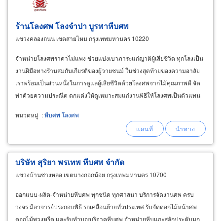
ร้านโลงศพ โลงจำปา บูรพาหีบศพ
แขวงคลองถนน เขตสายไหม กรุงเทพมหานคร 10220
จำหน่ายโลงศพราคาไม่แพง ช่วยแบ่งเบาภาระแก่ญาติผู้เสียชีวิต ทุกโลงเป็น
งานฝีมือทางร้านสมกับเกียรติของผู้วายชนม์ ในช่วงสุดท้ายของความอาลัย
เราพร้อมเป็นส่วนหนึ่งในการดูแลผู้เสียชีวิตด้วยโลงศพจากไม้คุณภาพดี จัด
ทำด้วยความประณีต ตกแต่งให้ดูเหมาะสมแก่งานพิธีให้โลงศพเป็นตัวแทน
ของสิ่งที่มีคุณค่าชิ้นสุดท้ายที่จะมอบให้แก้ผู้ล่วงลับ
หมวดหมู่
:
หีบศพ โลงศพ
บริษัท สุริยา พรเทพ หีบศพ จำกัด
แขวงบ้านช่างหล่อ เขตบางกอกน้อย กรุงเทพมหานคร 10700
ออกแบบ-ผลิต-จำหน่ายหีบศพ ทุกชนิด ทุกศาสนา บริการจัดงานศพ ครบ
วงจร มีอาจารย์ประกอบพิธี รถเคลื่อนย้ายทั่วประเทศ รับจัดดอกไม้หน้าศพ
ดอกไม้พวงหรีด และรับทำบุญบริจาคหีบศพ จำหน่ายหีบแกะสลักประดับมุก