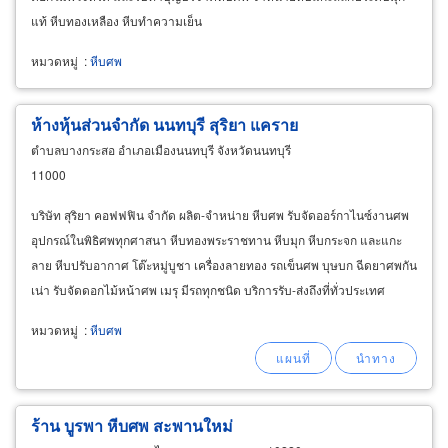
แท้ หีบทองเหลือง หีบทำความเย็น
หมวดหมู่
:
หีบศพ
ห้างหุ้นส่วนจำกัด นนทบุรี สุริยา แคราย
ตำบลบางกระสอ อำเภอเมืองนนทบุรี จังหวัดนนทบุรี
11000
บริษัท สุริยา คอฟฟฟิน จำกัด ผลิต-จำหน่าย หีบศพ รับจัดออร์กาไนซ์งานศพ
อุปกรณ์ในพิธิศพทุกศาสนา หีบทองพระราชทาน หีบมุก หีบกระจก และแกะ
ลาย หีบปรับอากาศ โต๊ะหมู่บูชา เครื่องลายทอง รถเข็นศพ บุษบก ฉีดยาศพกัน
เน่า รับจัดดอกไม้หน้าศพ เมรุ มีรถทุกชนิด บริการรับ-ส่งถึงที่ทั่วประเทศ
หมวดหมู่
:
หีบศพ
ร้าน บูรพา หีบศพ สะพานใหม่