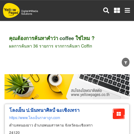
ข้าม
ไป
ยัง
เนื้อหา
หลัก
คุณต้องการค้นหาคำว่า
coffee
ใช่ไหม ?
ผลการค้นหา 36 รายการ จากการค้นหา Coffin
ขายส่ง
ขายปลีก
ผู้ผลิต
ตัวแทนจัดจำหน่าย
ผู้ส่งออก/นำเข้า
ธุรกิจบริการ
โลงเย็น ป.นันทนาศิลป์ ฉะเชิงเทรา
https://www.โลงเย็นราคาถูก.com
ตำบลหนองยาว อำเภอพนมสารคาม จังหวัดฉะเชิงเทรา
24120