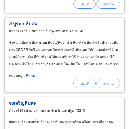
ส บูรพา หีบศพ
แขวงคลองจั่น เขตบางกะปิ กรุงเทพมหานคร 10240
จำหน่ายหีบศพ หีบศพไทย หีบจีน(หีบจำปา) หีบคริสต์ หีบเด็ก รับประกอบหีบ
ตามORDER รับฉีดยาศพ รถบริการย้ายศพทั่วประเทศ ให้คำแนะนำฟรีด้าน
งานพิธีฌาปนกิจ มีหีบบริจาคให้แก่ศพที่ยากไร้ รับจองศาลาวัด จัดดอกไม้
ประดับหน้าโลง,เมรุ พวงหรีด จำหน่ายโลงเย็น โลงแอร์ หีบประดับมุกแท้ ราช
รถ โต๊ะหมู่ โลงทอง และสินค้าทุกชนิดที่เกี่ยวกับงานพิธีศพ
หมวดหมู่
:
หีบศพ
จงเจริญหีบศพ
ตำบลไร่ขิง อำเภอสามพราน จังหวัดนครปฐม 73210
ผลิตและจำหน่ายทั้งปลีกและส่ง หีบศพ พุทธ/คริสต์ พร้อมบริการฉีดยาศพ