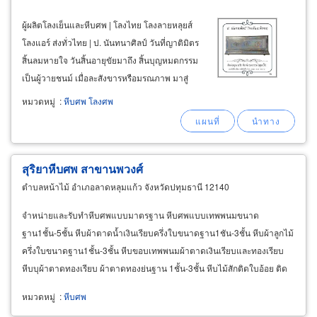
ผู้ผลิตโลงเย็นและหีบศพ | โลงไทย โลงลายหลุยส์
โลงแอร์ ส่งทั่วไทย | ป. นันทนาศิลป์ วันที่ญาติมิตร
สิ้นลมหายใจ วันสิ้นอายุขัยมาถึง สิ้นบุญหมดกรรม
เป็นผู้วายชนม์ เมื่อละสังขารหรือมรณภาพ มาสู่
ญาติมิตร คนในครอบครัวหรือพระสงฆ์ ต้องการใช้
หมวดหมู่
:
หีบศพ โลงศพ
หีบศพหรือโลงศพ ติดต่อ ป. นันทนาศิลป์ โลงเย็น
ฉะเชิงเทรา
สุริยาหีบศพ สาขานพวงศ์
ตำบลหน้าไม้ อำเภอลาดหลุมแก้ว จังหวัดปทุมธานี 12140
จำหน่ายและรับทำหีบศพแบบมาตรฐาน หีบศพแบบเทพพนมขนาด
ฐาน1ชั้น-5ชั้น หีบผ้าตาดน้ำเงินเรียบครึ่งใบขนาดฐาน1ชัน-3ชั้น หีบผ้าลูกไม้
ครึ่งใบขนาดฐาน1ชั้น-3ชั้น หีบขอบเทพพนมผ้าตาดเงินเรียบและทองเรียบ
หีบบุผ้าตาดทองเรียบ ผ้าตาดทองย่นฐาน 1ชั้น-3ชั้น หีบไม้สักติดใบอ้อย ติด
ลายเทพพนม แกะลายหลุยส์ แกะลายมังกร แกะลายกุหลายปิดทองคำ
หมวดหมู่
:
หีบศพ
เปลว99%