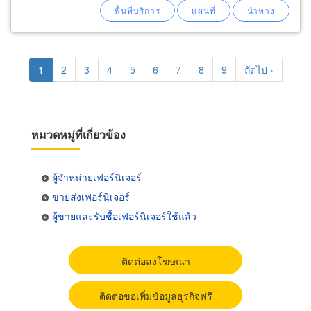
Pagination
Current
1
Page
2
Page
3
Page
4
Page
5
Page
6
Page
7
Page
8
Page
9
Next
ถัดไป ›
page
page
หมวดหมู่ที่เกี่ยวข้อง
ผู้จำหน่ายเฟอร์นิเจอร์
ขายส่งเฟอร์นิเจอร์
ผู้ขายและรับซื้อเฟอร์นิเจอร์ใช้แล้ว
ติดต่อลงโฆษณา
ติดต่อขอเพิ่มข้อมูลธุรกิจฟรี