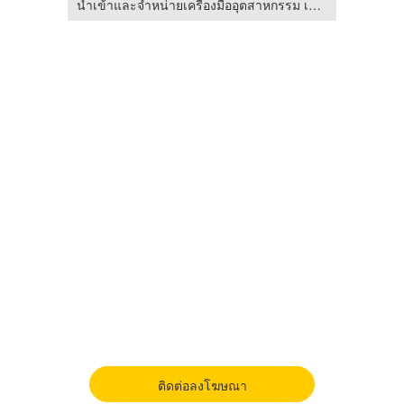
ชน)
นำเข้าและจำหน่ายเครื่องมืออุตสาหกรรม เจ เอส มัลติเทค
ติดต่อลงโฆษณา