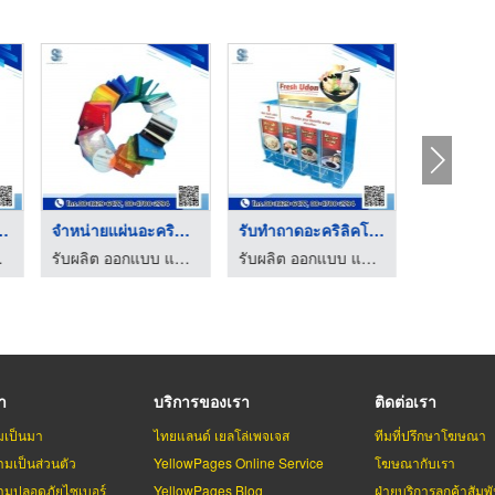
องไฟอะคริลิค
จําหน่ายแผ่นอะคริลิค ...
รับทำถาดอะคริลิคโชว์ ...
รับท
ีเดียเฮาส์
รับผลิต ออกแบบ แปรรูปอะคริลิค - สตาร์มีเดียเฮาส์
รับผลิต ออกแบบ แปรรูปอะคริลิค - สตาร์มีเดียเฮาส์
รา
บริการของเรา
ติดต่อเรา
มเป็นมา
ไทยแลนด์ เยลโล่เพจเจส
ทีมที่ปรึกษาโฆษณา
มเป็นส่วนตัว
YellowPages Online Service
โฆษณากับเรา
มปลอดภัยไซเบอร์
YellowPages Blog
ฝ่ายบริการลูกค้าสัมพั