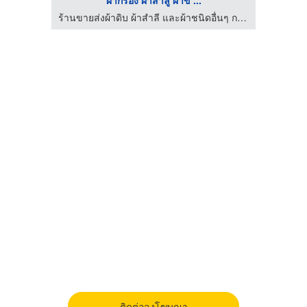
ผ้ากรอง ผ้าสาลู ผ้าข ...
ร้านขายส่งผ้าดิบ ผ้าสำลี และผ้าชนิดอื่นๆ กรุงเทพ เลิศวาณิชย์เท็กซ์ไทล์
ติดต่อลงโฆษณา