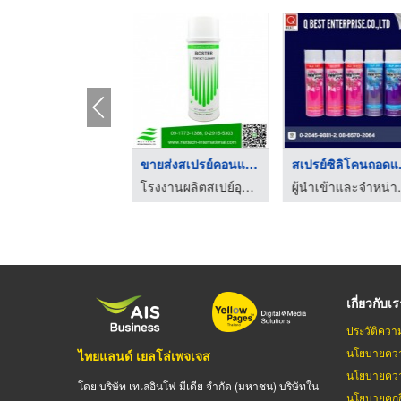
โรงงานผลิตจำหน่ายสเป ...
ขายส่งสเปรย์คอนแทคคล ...
สเปรย
โรงงานผลิตสเปย์อุตสาหกรรม boster เน็ทเท็ค
โรงงานผลิตสเปย์อุตสาหกรรม boster เน็ทเท็ค
ผู้นำเข้าและจำหน่
เกี่ยวกับเ
ประวัติควา
นโยบายควา
ไทยแลนด์ เยลโล่เพจเจส
นโยบายควา
โดย บริษัท เทเลอินโฟ มีเดีย จำกัด (มหาชน) บริษัทใน
นโยบายคุกกี