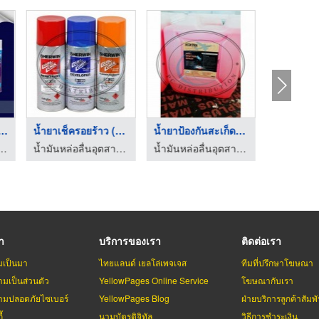
์ซิลิโคนถอดแบบ ...
น้ำยาเช็ครอยร้าว (ND ...
น้ำยาป้องกันสะเก็ดเช ...
าย เคมีอุตสาหกรรม คิวเบสท์ เอ็นเตอร์ไพร์ส
น้ำมันหล่อลื่นอุตสาหกรรม - พีซี ดิสทริบิวชั่น
น้ำมันหล่อลื่นอุตสาหกรรม - พีซี ดิสทริบิวชั่น
รา
บริการของเรา
ติดต่อเรา
มเป็นมา
ไทยแลนด์ เยลโล่เพจเจส
ทีมที่ปรึกษาโฆษณา
มเป็นส่วนตัว
YellowPages Online Service
โฆษณากับเรา
มปลอดภัยไซเบอร์
YellowPages Blog
ฝ่ายบริการลูกค้าสัมพั
้
นามบัตรดิจิทัล
วิธีการชำระเงิน