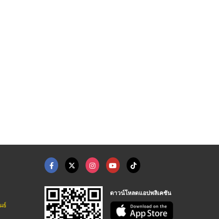
สเปรย์ซิลิโคนฟู้ดเกร ...
สเปรย์ทำความสะอาดอุต ...
โรงงานผลิตจำหน่ายสเป ...
จำหน่ายสารหล่อลื่นฟู้ดเกรด - ไทยอินเตอร์เทรด ลูบริแคนท์
ผลิตภัณฑ์หล่อลื่นเครื่องจักรอุตสาหกรรม - ธณฤกษ์ อินเตอร์เทรด
โรงงานผลิตสเปย์อุตสาหกรรม boster เน็ทเท็ค
ดาวน์โหลดแอปพลิเคชัน
นธ์