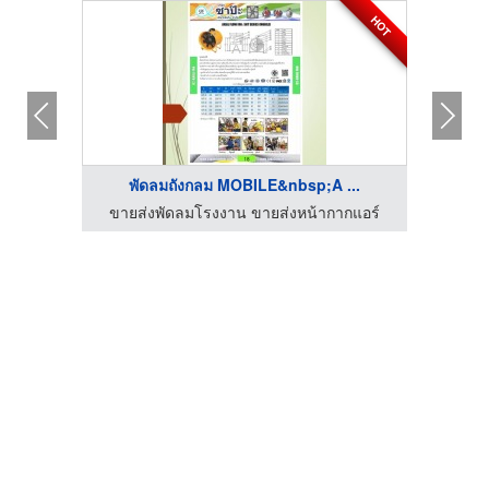
HOT
HOT
พัดลมถังกลม MOBILE&nbsp;A ...
กแอร์
ขายส่งพัดลมโรงงาน ขายส่งหน้ากากแอร์
ขายส