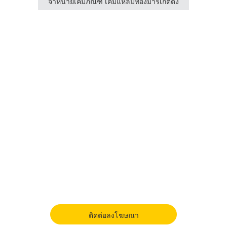
กตติ้ง
จำหน่ายเคมีภัณฑ์ เคมีแหลมทองมาร์เกตติ้ง
ติดต่อลงโฆษณา