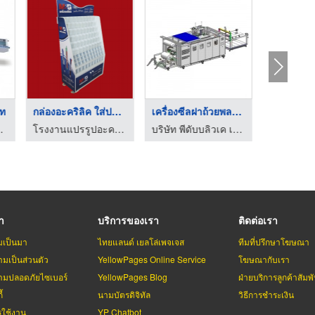
นท
กล่องอะคริลิค ใส่ปาก ...
เครื่องซีลฝาถ้วยพลาส ...
เครื่องป
สาหกรรม ดับเบิ้ลดี
โรงงานแปรรูปอะคริลิค ไทยประกิต
บริษัท พีดับบลิวเค เอ็นจิเนียริ่ง เทอร์โมฟอร์มเมอร์ จำกัด
รา
บริการของเรา
ติดต่อเรา
มเป็นมา
ไทยแลนด์ เยลโล่เพจเจส
ทีมที่ปรึกษาโฆษณา
มเป็นส่วนตัว
YellowPages Online Service
โฆษณากับเรา
มปลอดภัยไซเบอร์
YellowPages Blog
ฝ่ายบริการลูกค้าสัมพั
้
นามบัตรดิจิทัล
วิธีการชำระเงิน
รใช้งาน
YP Chatbot