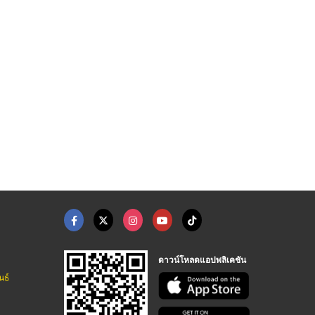
ั๊มลมสกรู
เครื่องเคลือบลามิเนท
กล่องอะคริลิค ใส่ปาก ...
จินไท่ แมชชีนเนอร์รี่-เครื่องฉีดพลาสติก
เครื่องจักรสิ่งพิมพ์ เครื่องจักรอุตสาหกรรม ดับเบิ้ลดี
โรงงานแปรรูปอะคริลิค ไทยประกิต
ดาวน์โหลดแอปพลิเคชัน
นธ์