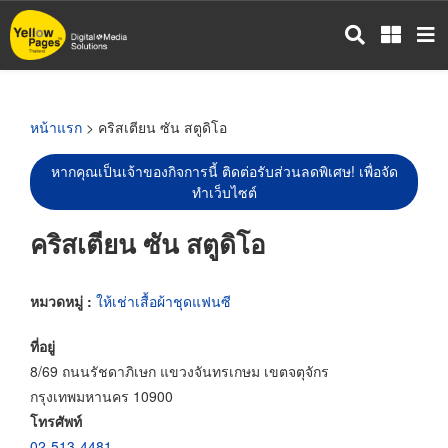
ข้าม
ไป
ยัง
เนื้อหา
หลัก
หน้าแรก
> คริสเตียน ซัน สตูดิโอ
หากคุณเป็นเจ้าของกิจการนี้ ติดต่อรับส่วนลดพิเศษ! เพื่อจัด
ทำเว็บไซต์
คริสเตียน ซัน สตูดิโอ
หมวดหมู่ :
ให้เช่าเสื้อผ้าชุดแฟนซี
ที่อยู่
8/69 ถนนรัชดาภิเษก แขวงจันทรเกษม เขตจตุจักร
กรุงเทพมหานคร 10900
โทรศัพท์
02-513-4481