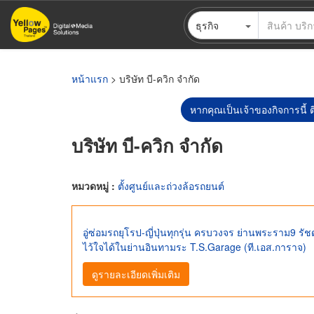
ข้าม
ธุรกิจ
ไป
ยัง
เนื้อหา
หลัก
หน้าแรก
> บริษัท บี-ควิก จำกัด
หากคุณเป็นเจ้าของกิจการนี้ ต
บริษัท บี-ควิก จำกัด
หมวดหมู่ :
ตั้งศูนย์และถ่วงล้อรถยนต์
อู่ซ่อมรถยุโรป-ญี่ปุ่นทุกรุ่น ครบวงจร ย่านพระราม9 รั
ไว้ใจได้ในย่านอินทามระ T.S.Garage (ที.เอส.การาจ)
ดูรายละเอียดเพิ่มเติม