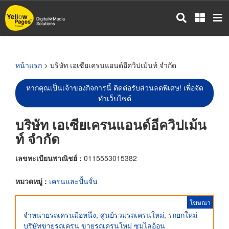
ข้าม
ไป
ยัง
เนื้อหา
หลัก
หน้าแรก
> บริษัท เอเซียเครนแอนด์อีควิปเม้นท์ จำกัด
หากคุณเป็นเจ้าของกิจการนี้ ติดต่อรับส่วนลดพิเศษ! เพื่อจัด
ทำเว็บไซต์
บริษัท เอเซียเครนแอนด์อีควิปเม้น
ท์ จำกัด
เลขทะเบียนพาณิชย์ :
0115553015382
หมวดหมู่ :
เครนและปั้นจั่น
โฆษณา
จำหน่ายรถเครนมือหนึ่ง, ศูนย์รวมรถเครนใหม่, รถยกใหม่
บริษัทขายรถเครน ขายรถเครนใหม่ ซูมไลอ้อน