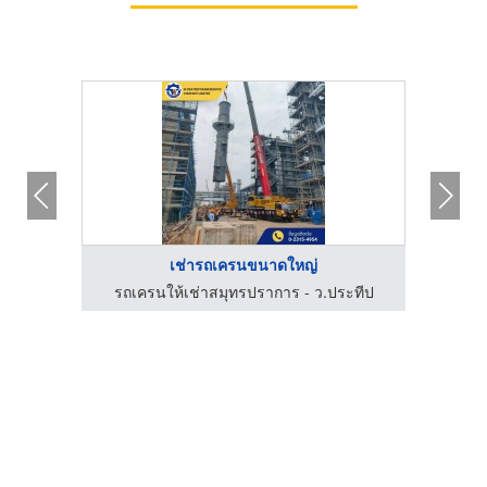
เช่ารถเครนขนาดใหญ่
ะทีป
รถเครนให้เช่าสมุทรปราการ - ว.ประทีป
รถเ