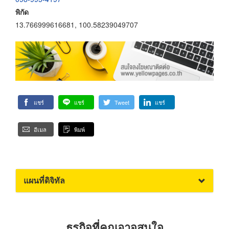
พิกัด
13.766999616681, 100.58239049707
แชร์
แชร์
Tweet
แชร์
อีเมล
พิมพ์
แผนที่ดิจิทัล
ธุรกิจที่คุณอาจสนใจ