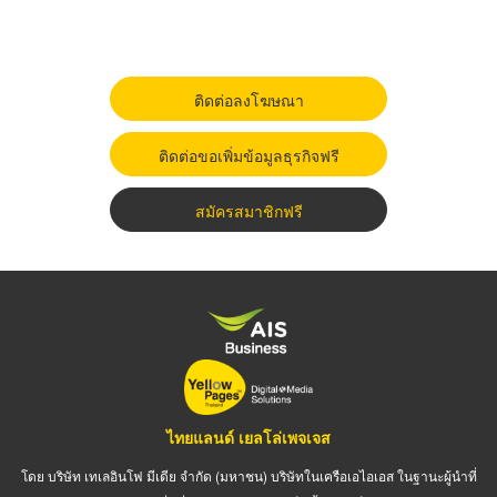
ติดต่อลงโฆษณา
ติดต่อขอเพิ่มข้อมูลธุรกิจฟรี
สมัครสมาชิกฟรี
ไทยแลนด์ เยลโล่เพจเจส
โดย บริษัท เทเลอินโฟ มีเดีย จำกัด (มหาชน) บริษัทในเครือเอไอเอส ในฐานะผู้นำที่