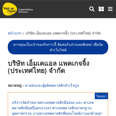
ข้าม
ไป
ยัง
เนื้อหา
หลัก
หน้าแรก
> บริษัท เอ็มเคแอล แพคเกจจิ้ง (ประเทศไทย) จำกัด
หากคุณเป็นเจ้าของกิจการนี้ ติดต่อรับส่วนลดพิเศษ! เพื่อจัด
ทำเว็บไซต์
บริษัท เอ็มเคแอล แพคเกจจิ้ง
(ประเทศไทย) จำกัด
หมวดหมู่ :
ขายส่งและผู้ผลิตพลาสติกสำเร็จรูป
โฆษณา
บริการจัดจำหน่ายพาเลทพลาสติกมือสอง และ พาเลท
พลาสติกมือหนึ่งครบวงจร พาเลทพลาสติกมาตรฐาน
อุตสาหกรรม งานพาเลทพลาสติกที่ตอบโจทย์งานยกย้ายทุก