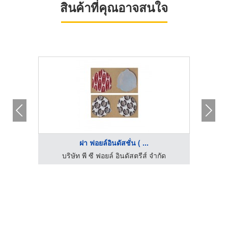
สินค้าที่คุณอาจสนใจ
ฝา ฟอยล์อินดัสชั่น ( ...
ัด
บริษัท พี ซี ฟอยล์ อินดัสตรีส์ จำกัด
บ