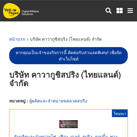
ข้าม
ไป
ยัง
เนื้อหา
หลัก
หน้าแรก
> บริษัท คาวากูชิสปริง (ไทยแลนด์) จำกัด
หากคุณเป็นเจ้าของกิจการนี้ ติดต่อรับส่วนลดพิเศษ! เพื่อจัด
ทำเว็บไซต์
บริษัท คาวากูชิสปริง (ไทยแลนด์)
จำกัด
หมวดหมู่ :
ผู้ผลิตและจำหน่ายขดลวดสปริง
โฆษณา
รับผลิตและจำหน่ายโซ่, เฟือง, มู่เลย์, สปริง, คอปปิ้ง, พวง