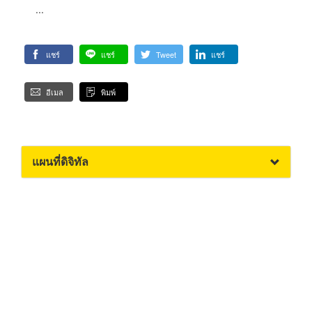
...
แชร์
แชร์
Tweet
แชร์
อีเมล
พิมพ์
แผนที่ดิจิทัล