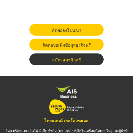
ติดต่อลงโฆษณา
ติดต่อขอเพิ่มข้อมูลธุรกิจฟรี
สมัครสมาชิกฟรี
ไทยแลนด์ เยลโล่เพจเจส
โดย บริษัท เทเลอินโฟ มีเดีย จำกัด (มหาชน) บริษัทในเครือเอไอเอส ในฐานะผู้นำที่