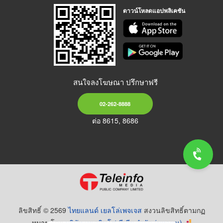
ดาวน์โหลดแอปพลิเคชัน
สนใจลงโฆษณา ปรึกษาฟรี
02-262-8888
ต่อ 8615, 8686
ลิขสิทธิ์ © 2569
ไทยแลนด์ เยลโล่เพจเจส
สงวนลิขสิทธิ์ตามกฏ
หมาย โดย
บริษัท เทเลอินโฟ มีเดีย จำกัด (มหาชน)