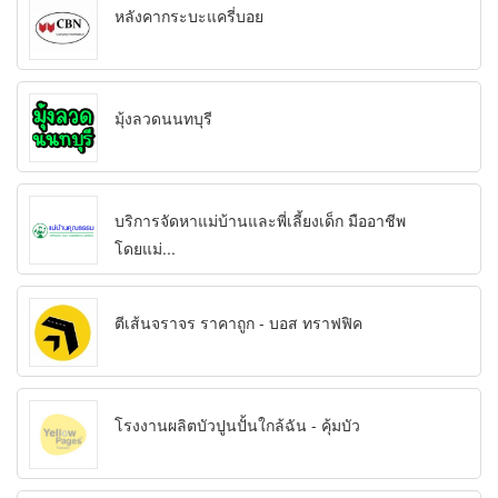
หลังคากระบะแครี่บอย
มุ้งลวดนนทบุรี
บริการจัดหาแม่บ้านและพี่เลี้ยงเด็ก มืออาชีพ
โดยแม่...
ตีเส้นจราจร ราคาถูก - บอส ทราฟฟิค
โรงงานผลิตบัวปูนปั้นใกล้ฉัน - คุ้มบัว