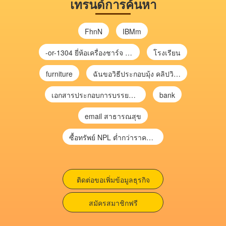
เทรนด์การค้นหา
FhnN
IBMm
-or-1304 ยี่ห้อเครื่องชาร์จ chargecore
โรงเรียน
furniture
ฉันขอวิธีประกอบมุ้ง คลิปวิดีโอ การประกอบมุ้ง
เอกสารประกอบการบรรยาย การประเมินความเสี่ยงเพื่อวางแผนการตรวจสอบ \
bank
email สาธารณสุข
ซื้อทรัพย์ NPL ต่ำกว่าราคาตลาด 30-70% แบบไม่ต้องไปประมูล”
ติดต่อขอเพิ่มข้อมูลธุรกิจ
สมัครสมาชิกฟรี