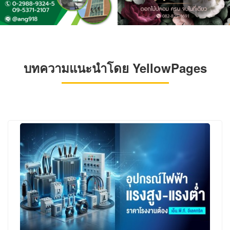
บทความแนะนำโดย YellowPages