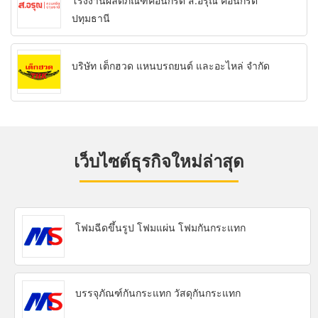
โรงงานผลิตภัณฑ์คอนกรีต ส.อรุณ คอนกรีต
ปทุมธานี
บริษัท เต็กฮวด แหนบรถยนต์ และอะไหล่ จำกัด
เว็บไซต์ธุรกิจใหม่ล่าสุด
โฟมฉีดขึ้นรูป โฟมแผ่น โฟมกันกระแทก
บรรจุภัณฑ์กันกระแทก วัสดุกันกระแทก