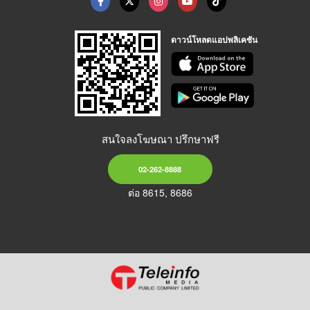
ดาวน์โหลดแอปพลิเคชัน
สนใจลงโฆษณา ปรึกษาฟรี
02-262-8888
ต่อ 8615, 8686