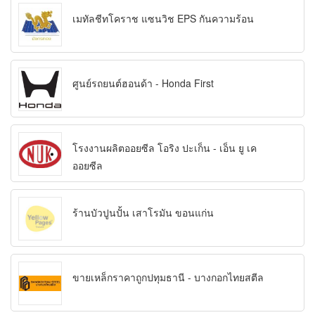
เมทัลชีทโคราช แซนวิช EPS กันความร้อน
ศูนย์รถยนต์ฮอนด้า - Honda First
โรงงานผลิตออยซีล โอริง ปะเก็น - เอ็น ยู เค
ออยซีล
ร้านบัวปูนปั้น เสาโรมัน ขอนแก่น
ขายเหล็กราคาถูกปทุมธานี - บางกอกไทยสตีล