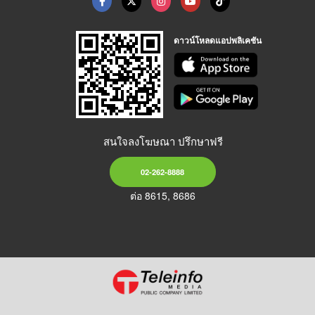
ดาวน์โหลดแอปพลิเคชัน
สนใจลงโฆษณา ปรึกษาฟรี
02-262-8888
ต่อ 8615, 8686