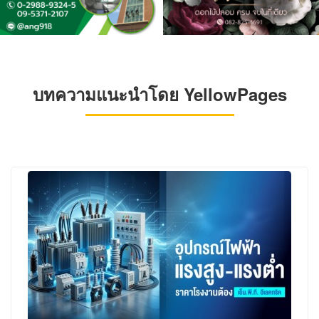
บทความแนะนำโดย YellowPages