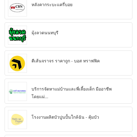
หลังคากระบะแครี่บอย
มุ้งลวดนนทบุรี
ตีเส้นจราจร ราคาถูก - บอส ทราฟฟิค
บริการจัดหาแม่บ้านและพี่เลี้ยงเด็ก มืออาชีพ
โดยแม่...
โรงงานผลิตบัวปูนปั้นใกล้ฉัน - คุ้มบัว