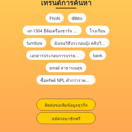
เทรนด์การค้นหา
FhnN
IBMm
-or-1304 ยี่ห้อเครื่องชาร์จ chargecore
โรงเรียน
furniture
ฉันขอวิธีประกอบมุ้ง คลิปวิดีโอ การประกอบมุ้ง
เอกสารประกอบการบรรยาย การประเมินความเสี่ยงเพื่อวางแผนการตรวจสอบ \
bank
email สาธารณสุข
ซื้อทรัพย์ NPL ต่ำกว่าราคาตลาด 30-70% แบบไม่ต้องไปประมูล”
ติดต่อขอเพิ่มข้อมูลธุรกิจ
สมัครสมาชิกฟรี