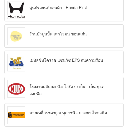
ศูนย์รถยนต์ฮอนด้า - Honda First
ร้านบัวปูนปั้น เสาโรมัน ขอนแก่น
เมทัลชีทโคราช แซนวิช EPS กันความร้อน
โรงงานผลิตออยซีล โอริง ปะเก็น - เอ็น ยู เค
ออยซีล
ขายเหล็กราคาถูกปทุมธานี - บางกอกไทยสตีล