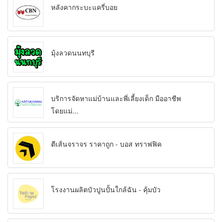
หลังคากระบะแครี่บอย
มุ้งลวดนนทบุรี
บริการจัดหาแม่บ้านและพี่เลี้ยงเด็ก มืออาชีพ
โดยแม่...
ตีเส้นจราจร ราคาถูก - บอส ทราฟฟิค
โรงงานผลิตบัวปูนปั้นใกล้ฉัน - คุ้มบัว