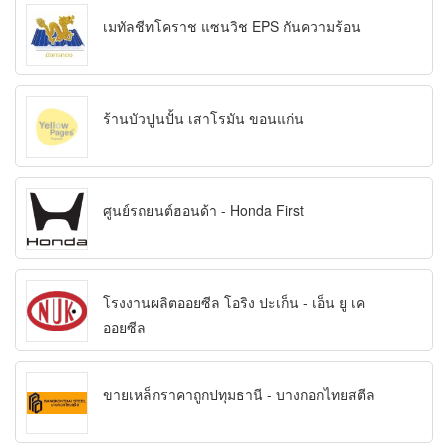
เมทัลชีทโคราช แซนวิช EPS กันความร้อน
ร้านบัวปูนปั้น เสาโรมัน ขอนแก่น
ศูนย์รถยนต์ฮอนด้า - Honda First
โรงงานผลิตออยซีล โอริง ปะเก็น - เอ็น ยู เค
ออยซีล
ขายเหล็กราคาถูกปทุมธานี - บางกอกไทยสตีล