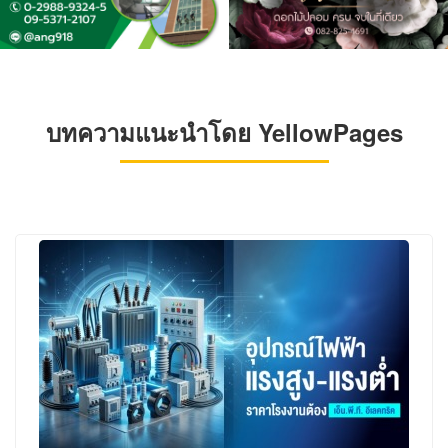
บทความแนะนำโดย YellowPages