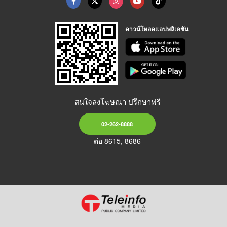
ดาวน์โหลดแอปพลิเคชัน
สนใจลงโฆษณา ปรึกษาฟรี
02-262-8888
ต่อ 8615, 8686