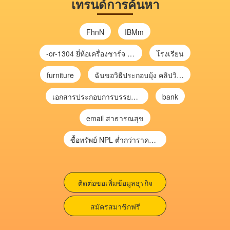
เทรนด์การค้นหา
FhnN
IBMm
-or-1304 ยี่ห้อเครื่องชาร์จ chargecore
โรงเรียน
furniture
ฉันขอวิธีประกอบมุ้ง คลิปวิดีโอ การประกอบมุ้ง
เอกสารประกอบการบรรยาย การประเมินความเสี่ยงเพื่อวางแผนการตรวจสอบ \
bank
email สาธารณสุข
ซื้อทรัพย์ NPL ต่ำกว่าราคาตลาด 30-70% แบบไม่ต้องไปประมูล”
ติดต่อขอเพิ่มข้อมูลธุรกิจ
สมัครสมาชิกฟรี