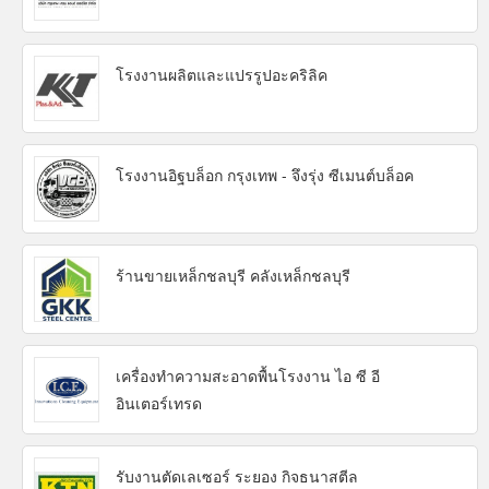
โรงงานผลิตและแปรรูปอะคริลิค
โรงงานอิฐบล็อก กรุงเทพ - จึงรุ่ง ซีเมนต์บล็อค
ร้านขายเหล็กชลบุรี คลังเหล็กชลบุรี
เครื่องทำความสะอาดพื้นโรงงาน ไอ ซี อี
อินเตอร์เทรด
รับงานตัดเลเซอร์ ระยอง กิจธนาสตีล