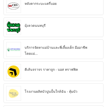
หลังคากระบะแครี่บอย
มุ้งลวดนนทบุรี
บริการจัดหาแม่บ้านและพี่เลี้ยงเด็ก มืออาชีพ
โดยแม่...
ตีเส้นจราจร ราคาถูก - บอส ทราฟฟิค
โรงงานผลิตบัวปูนปั้นใกล้ฉัน - คุ้มบัว