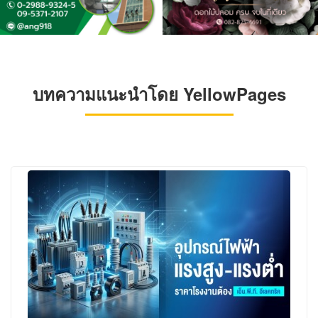
บทความแนะนำโดย YellowPages