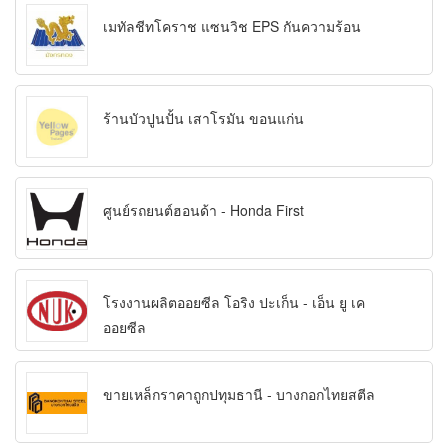
เมทัลชีทโคราช แซนวิช EPS กันความร้อน
ร้านบัวปูนปั้น เสาโรมัน ขอนแก่น
ศูนย์รถยนต์ฮอนด้า - Honda First
โรงงานผลิตออยซีล โอริง ปะเก็น - เอ็น ยู เค
ออยซีล
ขายเหล็กราคาถูกปทุมธานี - บางกอกไทยสตีล