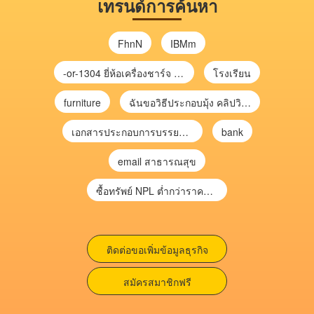
เทรนด์การค้นหา
FhnN
IBMm
-or-1304 ยี่ห้อเครื่องชาร์จ chargecore
โรงเรียน
furniture
ฉันขอวิธีประกอบมุ้ง คลิปวิดีโอ การประกอบมุ้ง
เอกสารประกอบการบรรยาย การประเมินความเสี่ยงเพื่อวางแผนการตรวจสอบ \
bank
email สาธารณสุข
ซื้อทรัพย์ NPL ต่ำกว่าราคาตลาด 30-70% แบบไม่ต้องไปประมูล”
ติดต่อขอเพิ่มข้อมูลธุรกิจ
สมัครสมาชิกฟรี