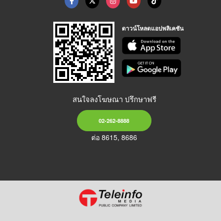
ดาวน์โหลดแอปพลิเคชัน
สนใจลงโฆษณา ปรึกษาฟรี
02-262-8888
ต่อ 8615, 8686