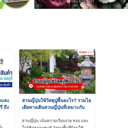
้าและ
สวนญี่ปุ่นใช้วัสดุปูพื้นอะไร? รวมไอ
 ถึง
เดียทางเดินสวนญี่ปุ่นที่เหมาะกับ
t-Dip
อากาศเมืองไทย
สวนญี่ปุ่น เน้นความเรียบง่าย สงบ และ
้ง
ใกล้ชิดธรรมชาติ วัสดุปูพื้นที่นิยมใช้