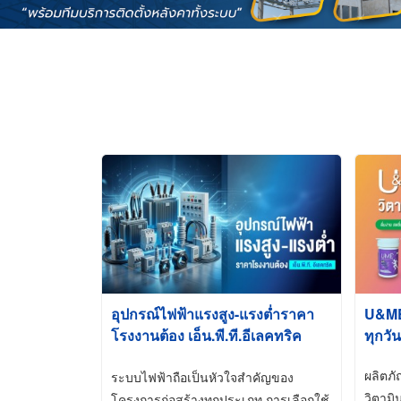
อุปกรณ์ไฟฟ้าแรงสูง-แรงต่ำราคา
U&ME ว
โรงงานต้อง เอ็น.พี.ที.อีเลคทริค
ทุกวัน
ซัพพลาย
ผลิตภ
ระบบไฟฟ้าถือเป็นหัวใจสำคัญของ
วิตามิ
โครงการก่อสร้างทุกประเภท การเลือกใช้