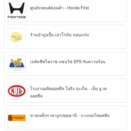
ศูนย์รถยนต์ฮอนด้า - Honda First
ร้านบัวปูนปั้น เสาโรมัน ขอนแก่น
เมทัลชีทโคราช แซนวิช EPS กันความร้อน
โรงงานผลิตออยซีล โอริง ปะเก็น - เอ็น ยู เค
ออยซีล
ขายเหล็กราคาถูกปทุมธานี - บางกอกไทยสตีล