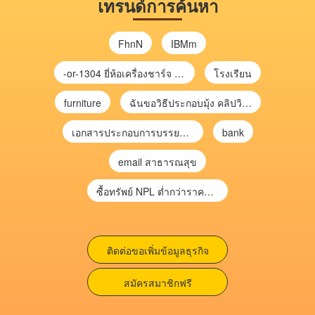
เทรนด์การค้นหา
FhnN
IBMm
-or-1304 ยี่ห้อเครื่องชาร์จ chargecore
โรงเรียน
furniture
ฉันขอวิธีประกอบมุ้ง คลิปวิดีโอ การประกอบมุ้ง
เอกสารประกอบการบรรยาย การประเมินความเสี่ยงเพื่อวางแผนการตรวจสอบ \
bank
email สาธารณสุข
ซื้อทรัพย์ NPL ต่ำกว่าราคาตลาด 30-70% แบบไม่ต้องไปประมูล”
ติดต่อขอเพิ่มข้อมูลธุรกิจ
สมัครสมาชิกฟรี