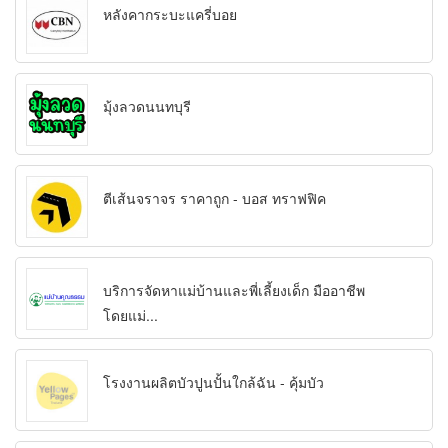
หลังคากระบะแครี่บอย
มุ้งลวดนนทบุรี
ตีเส้นจราจร ราคาถูก - บอส ทราฟฟิค
บริการจัดหาแม่บ้านและพี่เลี้ยงเด็ก มืออาชีพ
โดยแม่...
โรงงานผลิตบัวปูนปั้นใกล้ฉัน - คุ้มบัว