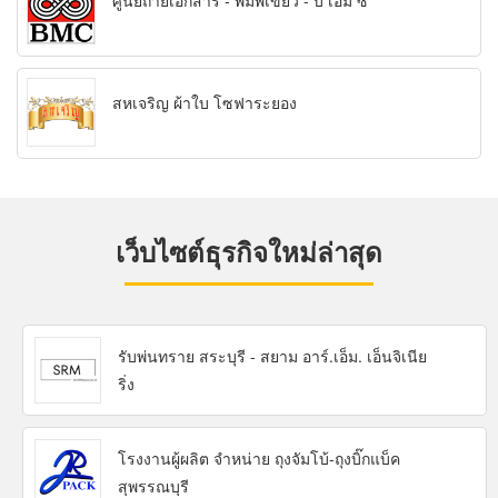
ศูนย์ถ่ายเอกสาร - พิมพ์เขียว - บี เอ็ม ซี
สหเจริญ ผ้าใบ โซฟาระยอง
เว็บไซต์ธุรกิจใหม่ล่าสุด
รับพ่นทราย สระบุรี - สยาม อาร์.เอ็ม. เอ็นจิเนีย
ริ่ง
โรงงานผู้ผลิต จำหน่าย ถุงจัมโบ้-ถุงบิ๊กแบ็ค
สุพรรณบุรี