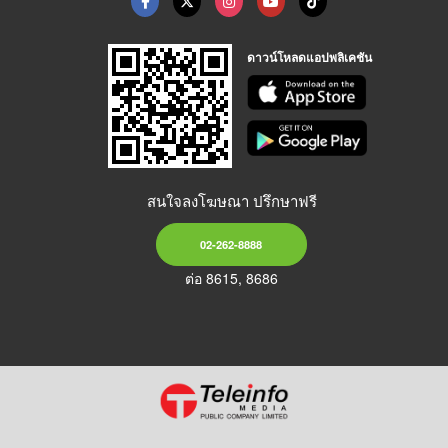
ดาวน์โหลดแอปพลิเคชัน
สนใจลงโฆษณา ปรึกษาฟรี
02-262-8888
ต่อ 8615, 8686