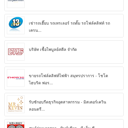
เช่ารถเฮี๊ยบ รถเทรเลอร์ รถดั๊ม รถโฟล์คลิฟท์ รถ
เครน...
บริษัท เชื้อไพบูลย์สตีล จำกัด
ขายรถโฟล์คลิฟท์ไฟฟ้า สมุทรปราการ - โชโต
ไฮบริด ฟอร...
รับซักอบรีดธุรกิจอุตสาหกรรม - มิสเตอร์เควิน
ลอนดรี...